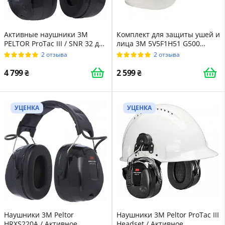
Активные наушники 3M
Комплект для защиты ушей и
PELTOR ProTac III / SNR 32 дБ
лица 3M 5V5F1H51 G500
/ AUX 3.5 мм / Активное
Yellow
2 отзыва
2 отзыва
шумоподавление / Черные
(MT13H221A)
4 799
2 599
УЦЕНКА
УЦЕНКА
Наушники 3M Peltor
Наушники 3M Peltor ProTac III
HRXS220A / Активное
Headset / Активное