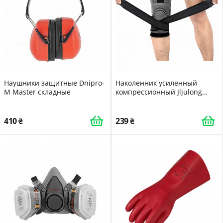
Наушники защитные Dnipro-
Наколенник усиленный
M Master складные
компрессионный Jljulong
размер S Черный
410
239