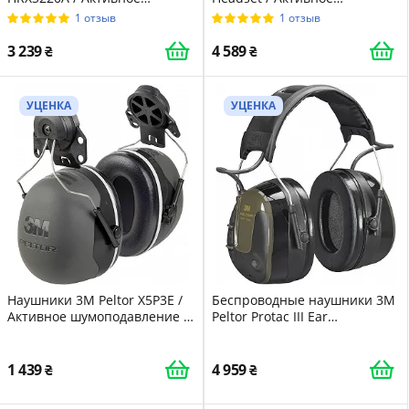
шумоподавление / FM Radio
шумоподавление / Черные
1 отзыв
1 отзыв
Черные
3 239
4 589
УЦЕНКА
УЦЕНКА
Наушники 3M Peltor X5P3E /
Беспроводные наушники 3M
Активное шумоподавление /
Peltor Protac III Ear
Черный
MT13H223A / Активное
шумоподавление / До 100
часов работы / Черные
1 439
4 959