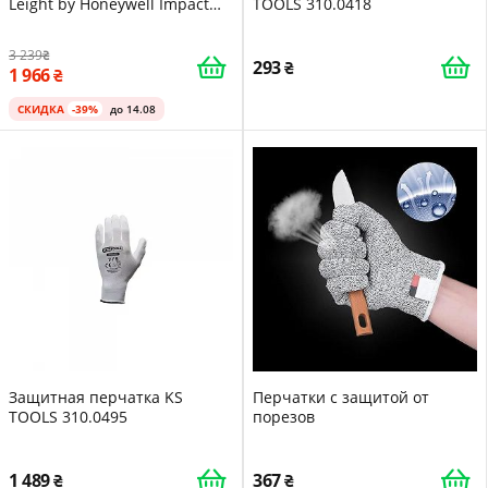
Leight by Honeywell Impact
TOOLS 310.0418
Sport / SNR 25 / Черные
3 239
293
1 966
СКИДКА
-39%
до 14.08
Защитная перчатка KS
Перчатки с защитой от
TOOLS 310.0495
порезов
1 489
367