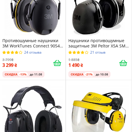
Противошумные наушники
Наушники противошумные
3M WorkTunes Connect 90543
защитные 3M Peltor X5A SML
/ Bluetooth / До 30 часов
Черный
24 отзыва
21 отзыв
работы / Черные
3 799
1 885
3 299
1 490
СКИДКА
-13%
до 11.08
СКИДКА
-21%
до 10.08