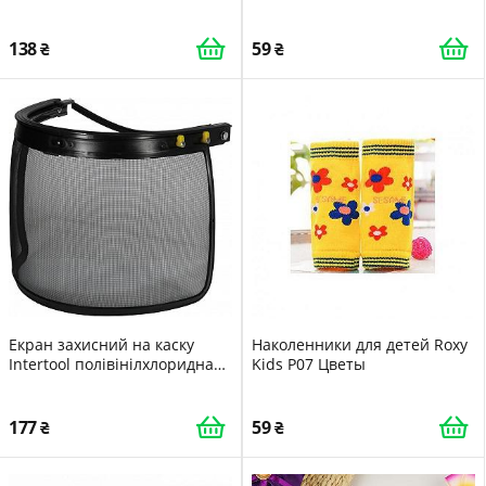
138
59
Екран захисний на каску
Наколенники для детей Roxy
Intertool полівінілхлоридна
Kids P07 Цветы
сітка SP-0035
177
59