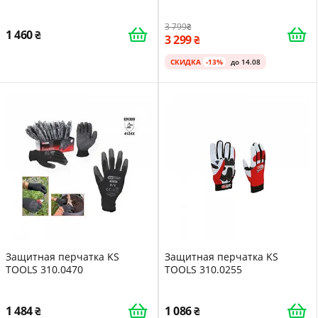
26 дБ / AUX 3.5 мм / Активное
шумоподавление / Черные
3 799
(MT13H220A)
1 460
3 299
СКИДКА
-13%
до 14.08
Защитная перчатка KS
Защитная перчатка KS
TOOLS 310.0470
TOOLS 310.0255
1 484
1 086