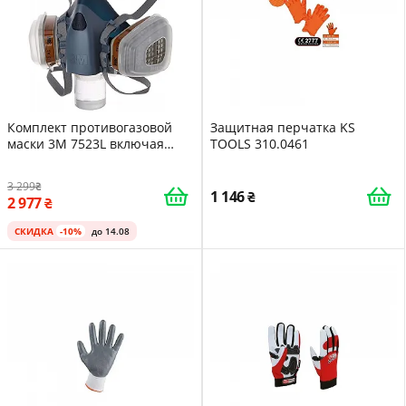
Комплект противогазовой
Защитная перчатка KS
маски 3M 7523L включая
TOOLS 310.0461
маску 7503 с фильтром A2P3
3 299
1 146
2 977
СКИДКА
-10%
до 14.08