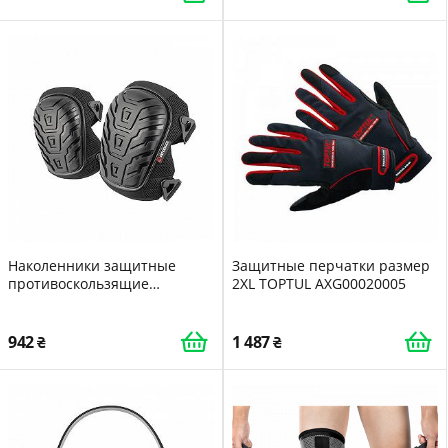
Наколенники защитные
Защитные перчатки размер
противоскользящие
2XL TOPTUL AXG00020005
накладки из ПВХ ткань 600D
гелевые подушки
неопреновые ремни
942
1 487
INTERTOOL SP-0053