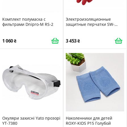
Комплект полумаска с
Электроизоляционные
фильтрами Dnipro-M RS-2
защитные перчатки SW-
STAHL 11571L разм. 10
1 060
3 453
Окуляри захисні Yato прозорі
Наколенники для детей
YT-7380
ROXY-KIDS P15 Голубой