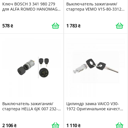
Ключ BOSCH 3 341 980 279
Выключатель зажигания/
для ALFA ROMEO HANOMAG
стартера VEMO V15-80-3312
RHEINSTAHL IVECO MAN OPEL
Green Mobility Parts SEAT
SKODA VW VAG
578
1 783
Выключатель зажигания/
Цилиндр замка VAICO V30-
стартера HELLA 6JK 007 232-
1972 Оригинальное качество
011 LIEBHERR
MERCEDES-BENZ
2 106
1 110