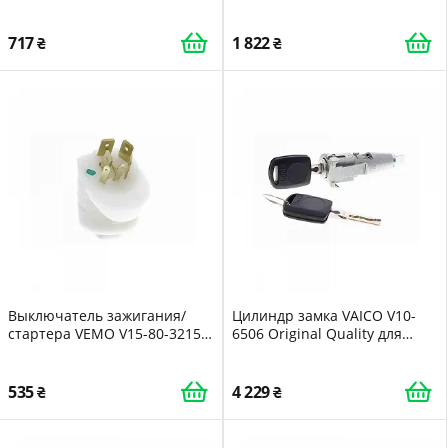
GREENPARTS для FORD
Original VEMO Quality для
MAZDA
717
1 822
Выключатель зажигания/
Цилиндр замка VAICO V10-
стартера VEMO V15-80-3215
6506 Original Quality для
Original VEMO Quality для
SKODA VAG
AUDI SEAT SKODA
535
4 229