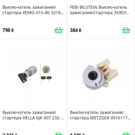
Выключатель зажигания/
FEBI BILSTEIN Выключатель
стартера VEMO V15-80-3218
зажигания/стартера 35903
Green Mobility Parts для AUDI
для MERCEDES-BENZ EVOBUS
FORD SEAT VW
798
384
Выключатель зажигания/
Выключатель зажигания/
стартера HELLA 6JK 007 232-
стартера METZGER 09161170
001 для AEBI DAF VAN HOOL
GREENPARTS для TOYOTA
HYUNDAI KRONE
LEXUS