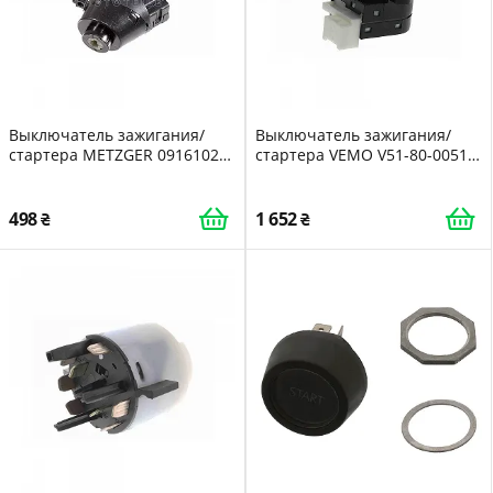
Выключатель зажигания/
Выключатель зажигания/
стартера METZGER 09161028
стартера VEMO V51-80-0051
GREENPARTS для SEAT VW
Original VEMO Quality для
CHEVROLET
498
1 652