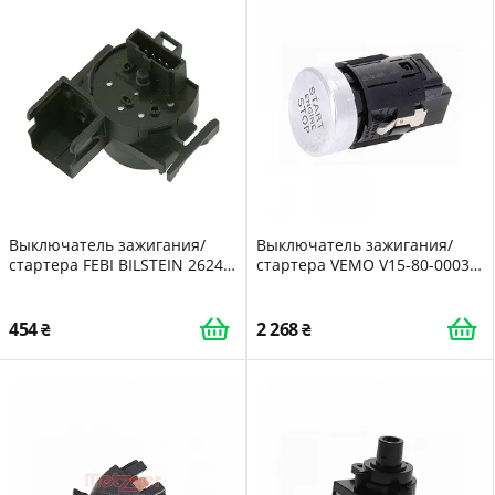
Выключатель зажигания/
Выключатель зажигания/
стартера FEBI BILSTEIN 26246
стартера VEMO V15-80-0003
febi Plus для OPEL VAUXHALL
Green Mobility Parts для SEAT
SKODA VW VAG
454
2 268