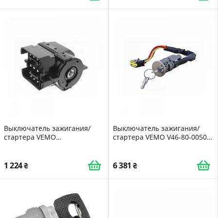
Выключатель зажигания/
Выключатель зажигания/
стартера VEMO
стартера VEMO V46-80-0050
Оригинальное качество
Original VEMO Quality для
VEMO V20-80-1602 для BMW
RENAULT DACIA
1 224
6 381