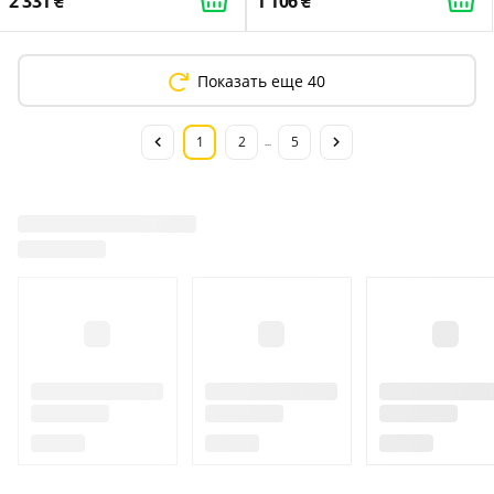
2 331
1 106
Показать еще 40
1
2
5
...