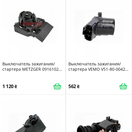
Выключатель зажигания/
Выключатель зажигания/
стартера METZGER 09161027
стартера VEMO V51-80-0042
GREENPARTS для SEAT SKODA
Original VEMO Quality для
VW
CHEVROLET
1 120
562