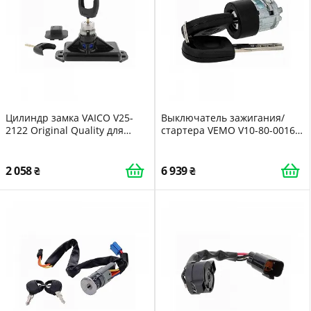
Цилиндр замка VAICO V25-
Выключатель зажигания/
2122 Original Quality для
стартера VEMO V10-80-0016
FORD
Original VEMO Quality для VW
2 058
6 939