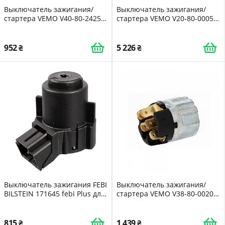
Выключатель зажигания/
Выключатель зажигания/
стартера VEMO V40-80-2425
стартера VEMO V20-80-0005
OPEL VAUXHALL
Green Mobility Parts для BMW
952
5 226
Выключатель зажигания FEBI
Выключатель зажигания/
BILSTEIN 171645 febi Plus для
стартера VEMO V38-80-0020
SEAT SKODA VW
Original VEMO Quality для
FORD NISSAN
815
1 439