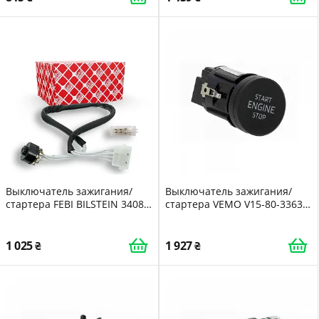
Выключатель зажигания/
Выключатель зажигания/
стартера FEBI BILSTEIN 34089
стартера VEMO V15-80-3363
для MAN
Green Mobility Parts для
SKODA VAG
1 025
1 927