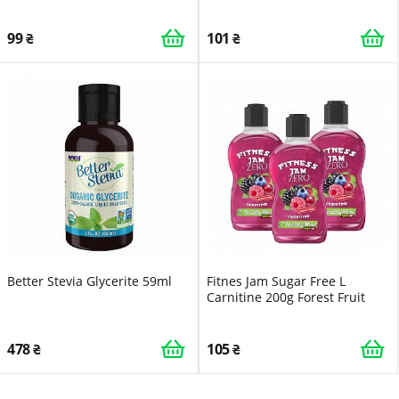
99
101
Better Stevia Glycerite 59ml
Fitnes Jam Sugar Free L
Carnitine 200g Forest Fruit
478
105