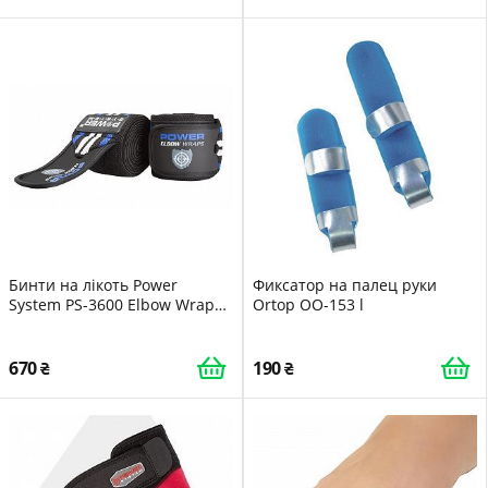
Бинти на лікоть Power
Фиксатор на палец руки
System PS-3600 Elbow Wraps
Ortop OO-153 l
Blue/Black пара
670
190