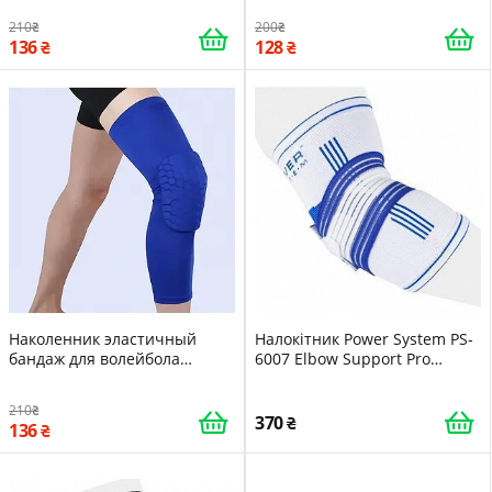
Zelart M 43см Blue 15994
Zelart L 45см White 15997
210
200
136
128
Наколенник эластичный
Налокітник Power System PS-
бандаж для волейбола
6007 Elbow Support Pro
танцев гимнастики йоги
White/Blue 1шт L/XL
Zelart XL 47см Blue 16004
210
370
136