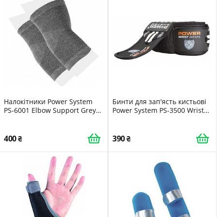
Налокітники Power System
Бинти для зап'ясть кистьові
PS-6001 Elbow Support Grey
Power System PS-3500 Wrist
пара XL
Wraps Grey/Black пара
400
390