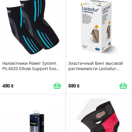
Налокітники Power System
Эластичный бинт высокой
PS-6020 Elbow Support Evo
растяжимости Lastodur
Black/Blue пара M
straff/strong/Ластодур тугой
12см х 7м 1шт(PS)
480
880