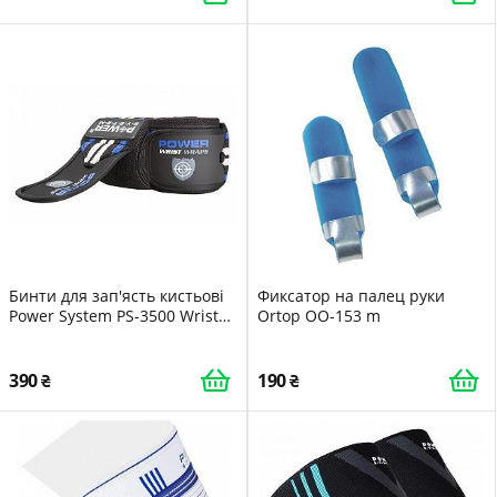
Бинти для зап'ясть кистьові
Фиксатор на палец руки
Power System PS-3500 Wrist
Ortop OO-153 m
Wraps Blue/Black пара
390
190