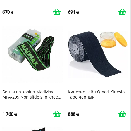
Grey/Black пара
straff/strong/Ластодур тугой
6см х 7м 1шт(PS)
670
691
Бинти на коліна MadMax
Кинезио тейп Qmed Kinesio
MFA-299 Non slide slip knee
Tape черный
wraps 2.0m Black/Green
1 760
888