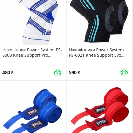
Наколінник Power System PS-
Наколінники Power System
6008 Knee Support Pro
PS-6021 Knee Support Evo
Blue/White 1шт L/XL
Black/Blue пара L
480
590