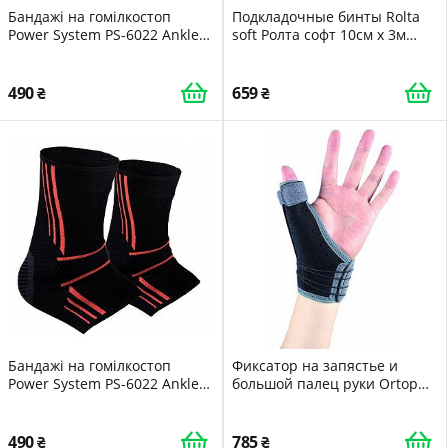
Бандажі на гомілкостоп
Подкладочные бинты Rolta
Power System PS-6022 Ankle
soft Ролта софт 10см х 3м
Support Evo Black/Blue XL
6шт(PS)
пара
490
659
Бандажі на гомілкостоп
Фиксатор на запястье и
Power System PS-6022 Ankle
большой палец руки Ortop
Support Evo Black/Orange XL
EH-409 L/XL MS
пара
490
785