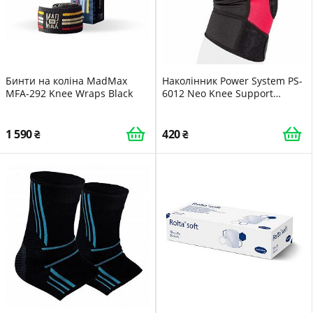
Бинти на коліна MadMax
Наколінник Power System PS-
MFA-292 Knee Wraps Black
6012 Neo Knee Support
Black/Red 1шт L
1 590
420