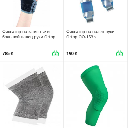
Фиксатор на запястье и
Фиксатор на палец руки
большой палец руки Ortop
Ortop OO-153 s
EH-409 S/M MS
785
190