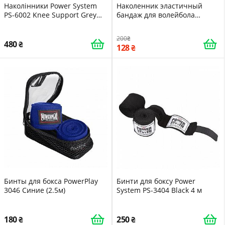
Наколінники Power System
Наколенник эластичный
PS-6002 Knee Support Grey
бандаж для волейбола
пара XL
танцев гимнастики йоги
Zelart L 45см Green 16001
200
480
128
Бинты для бокса PowerPlay
Бинти для боксу Power
3046 Синие (2.5м)
System PS-3404 Black 4 м
180
250