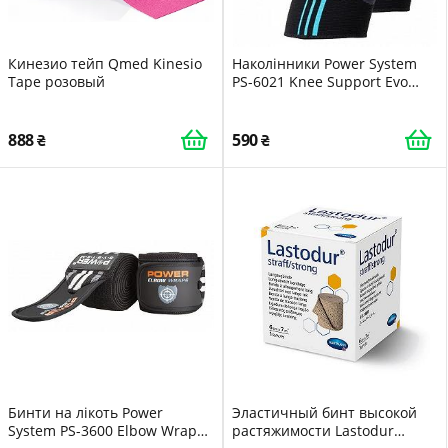
Кинезио тейп Qmed Kinesio
Наколінники Power System
Tape розовый
PS-6021 Knee Support Evo
Black/Blue пара XL
888
590
Бинти на лікоть Power
Эластичный бинт высокой
System PS-3600 Elbow Wraps
растяжимости Lastodur