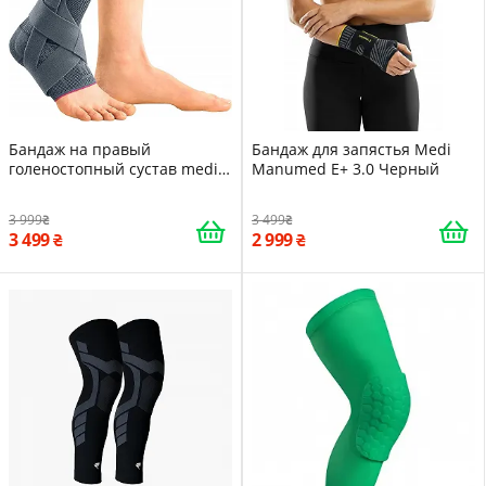
Бандаж на правый
Бандаж для запястья Medi
голеностопный сустав medi
Manumed E+ 3.0 Черный
Levamed active размер VI
Серебристый
3 999
3 499
3 499
2 999