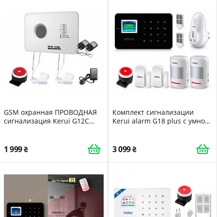
GSM охранная ПРОВОДНАЯ
Комплект сигнализации
сигнализация Kerui G12C
Kerui alarm G18 plus с умной
морозоустойчивость
радиорозеткой черная
улучшенная версия 2023
DI513445395621
года
1 999
3 099