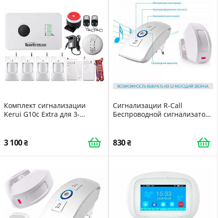
Комплект сигнализации
Сигнализации R-Call
Kerui G10c Extra для 3-
Беспроводной сигнализатор
комнатной квартиры 24
о посетителе на движения
месяца
R12-PR03 R12-PR03
3 100
830