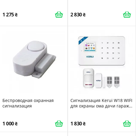
движение и открытие дверей
комнатной квартиры
R-Call R11 (R11-PR03-DS03)
DI513445395680
1 275
2 830
Беспроводная охранная
Сигнализация Kerui W18 WIFI
сигнализация
для охраны ома дачи гаража
офиса DI51989999
1 000
1 830