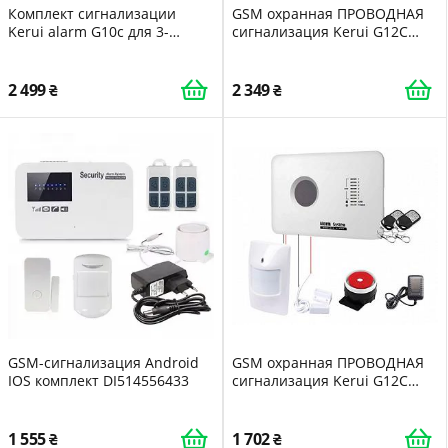
Комплект сигнализации
GSM охранная ПРОВОДНАЯ
Kerui alarm G10c для 3-
сигнализация Kerui G12C
комнатной квартиры 24
морозоустойчивость
месяца
улучшенная версия 2023
года
2 499
2 349
GSM-сигнализация Android
GSM охранная ПРОВОДНАЯ
IOS комплект DI514556433
сигнализация Kerui G12C
морозоустойчивость
улучшенная версия 2023
года
1 555
1 702