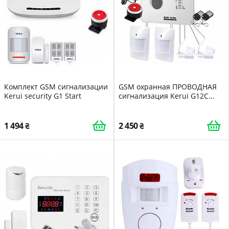
Комплект GSM сигнализации
GSM охранная ПРОВОДНАЯ
Kerui security G1 Start
сигнализация Kerui G12C
морозоустойчивость
улучшенная версия 2023
года
1 494
2 450