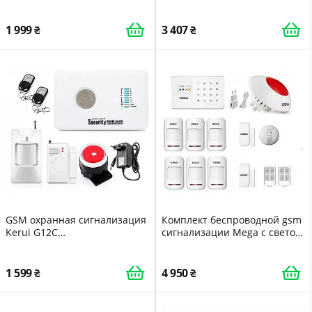
гаража DI519098009898
охраны дома дачи офиса
гаража DI519889999
1 999
3 407
GSM охранная сигнализация
Комплект беспроводной gsm
Kerui G12C
сигнализации Mega с свето-
морозоустройчиовать
звуковой сиреной Kerui G18
улучшенная версия 2021
года
1 599
4 950