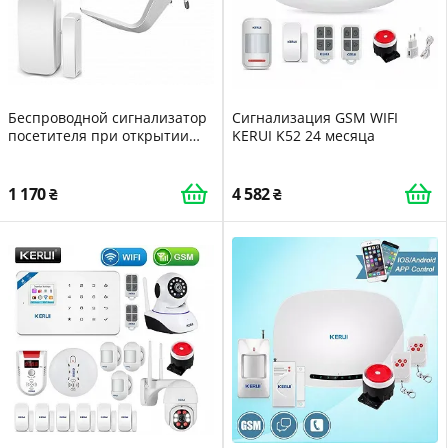
Беспроводной сигнализатор
Сигнализация GSM WIFI
посетителя при открытии
KERUI K52 24 месяца
двери и движении R-Call R12
RCall (R12-DS03-PR03)
1 170
4 582