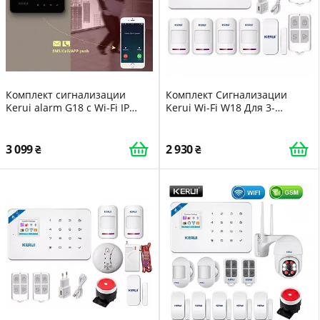
Комплект сигнализации
Комплект Сигнализации
Kerui alarm G18 с Wi-Fi IP
Kerui Wi-Fi W18 Для 3-
камерой черная
Комнатной Квартиры 24
DI513445395681
месяца
3 099
2 930