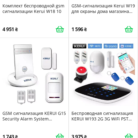
Комплект беспроводной gsm
GSM-сигнализация Kerui W19
сигнализации Kerui W18 10
для охраны дома магазина
гаража DI519878998877
4 951
1 596
GSM сигнализация KERUI G15
Беспроводная сигнализация
Security Alarm System
KERUI W193 2G 3G WiFi PSTN
DI51898024166
DI51345532134
1 743
3 975