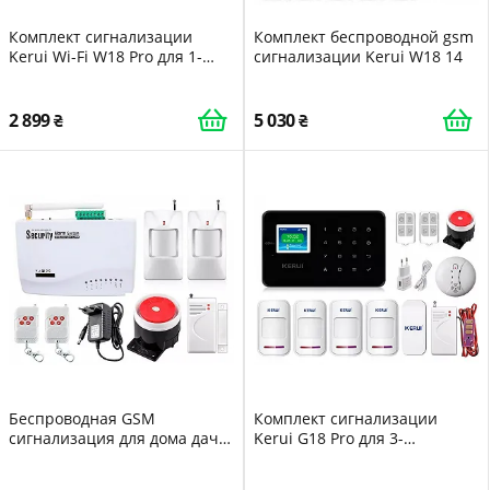
Комплект сигнализации
Комплект беспроводной gsm
Kerui Wi-Fi W18 Pro для 1-
сигнализации Kerui W18 14
комнатной квартиры 24
месяца
2 899
5 030
Беспроводная GSM
Комплект сигнализации
сигнализация для дома дачи
Kerui G18 Pro для 3-
гаража комплект Kerui alarm
комнатной квартиры black 24
G01 Hone2 433мГц 24 мес
месяца