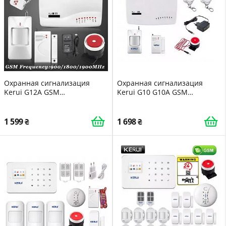
Охранная сигнализация
Охранная сигнализация
Kerui G12A GSM
Kerui G10 G10A GSM
металлически брелки новая
металлически брелки новая
версия прошивки 2021 на 50
версия прошивки 2019 на 50
быстрее
быстрее 231695 DI51231695
1 599
1 698