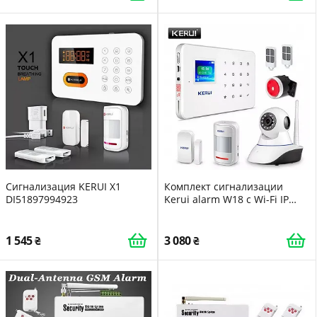
Сигнализация KERUI X1
Комплект сигнализации
DI51897994923
Kerui alarm W18 c Wi-Fi IP
камера 24 месяца
1 545
3 080