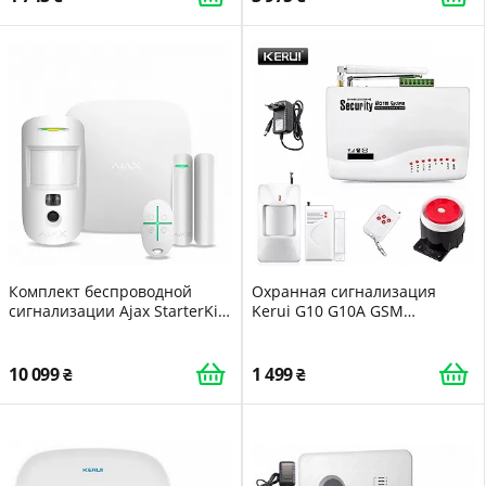
Комплект беспроводной
Охранная сигнализация
сигнализации Ajax StarterKit
Kerui G10 G10A GSM
Cam white Hub
DI5194959697
2/MotionCam/DoorProtect/Spa
ceControl
10 099
1 499