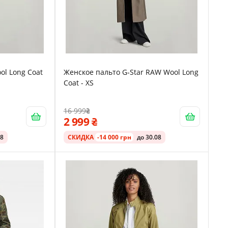
ol Long Coat
Женское пальто G‑Star RAW Wool Long
Coat - XS
16 999
2 999
08
СКИДКА
-14 000 грн
до 30.08