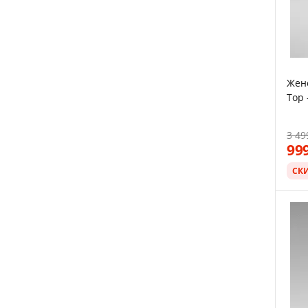
Жен
Top 
3 49
99
СК