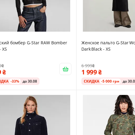
ский бомбер G-Star RAW Bomber
Женское пальто G‑Star Wo
- XS
Dark Black - XS
9
6 999
9
1 999
ИДКА
-33%
до 30.08
СКИДКА
-5 000 грн
до 30.