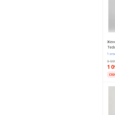
Женс
Tedd
1 от
9 99
1 
СК