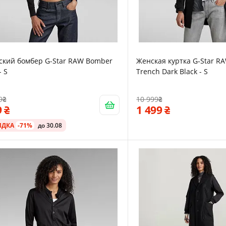
ский бомбер G-Star RAW Bomber
Женская куртка G‑Star R
- S
Trench Dark Black - S
9
10 999
9
1 499
ИДКА
-71%
до 30.08