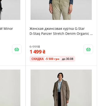
AW Minor
Женская джинсовая куртка G‑Star
D‑Staq Panzer Stretch Denim Organic -
M
6 999
1 499
СКИДКА
-5 500 грн
до 30.08