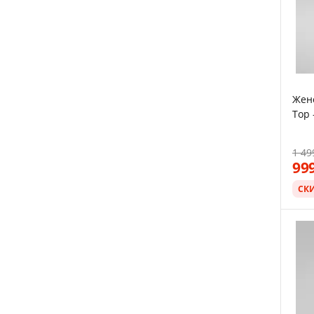
Жен
Top 
1 49
99
СК