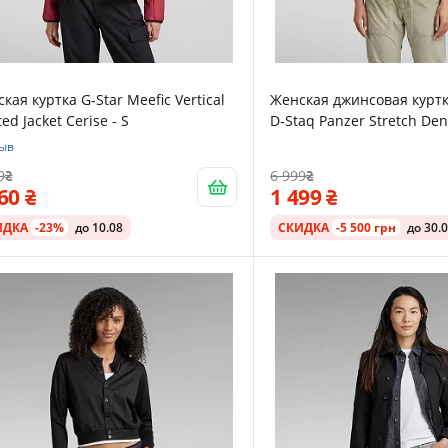
кая куртка G‑Star Meefic Vertical
Женская джинсовая куртк
ted Jacket Cerise - S
D‑Staq Panzer Stretch Den
S
зыв
9
6 999
160
1 499
ИДКА
-23%
до 10.08
СКИДКА
-5 500 грн
до 30.