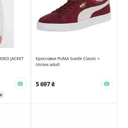
ODED JACKET
Кроссовки PUMA Suede Classic +
Unisex adult
5 697
08