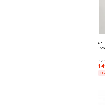
Женс
Comp
9 49
1 
СК