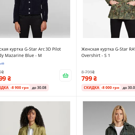
кая куртка G‑Star Arc 3D Pilot
Женская куртка G-Star RA
y Mazarine Blue - M
Overshirt - S 1
зыв
9
8 799
099
799
ИДКА
-8 900 грн
до 30.08
СКИДКА
-8 000 грн
до 30.