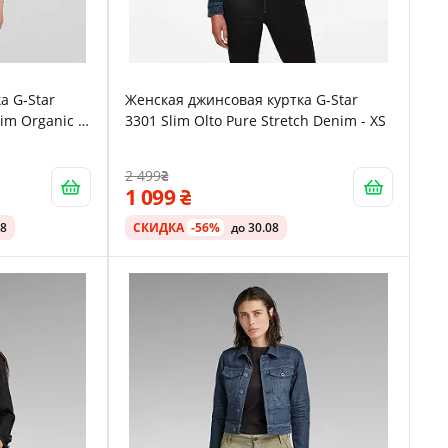
а G‑Star
Женская джинсовая куртка G‑Star
im Organic -
3301 Slim Olto Pure Stretch Denim - XS
2 499
1 099
08
СКИДКА
-56%
до 30.08