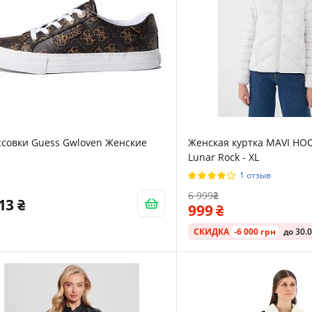
ссовки Guess Gwloven Женские
Женская куртка MAVI HO
Lunar Rock - XL
1 отзыв
6 999
313
999
СКИДКА
-6 000 грн
до 30.