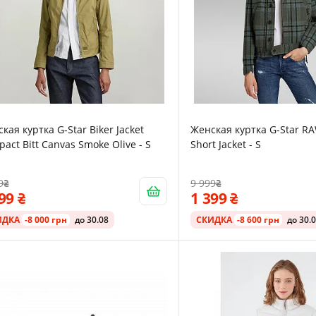
кая куртка G‑Star Biker Jacket
Женская куртка G‑Star RA
act Bitt Canvas Smoke Olive - S
Short Jacket - S
9
9 999
499
1 399
ИДКА
-8 000 грн
до 30.08
СКИДКА
-8 600 грн
до 30.