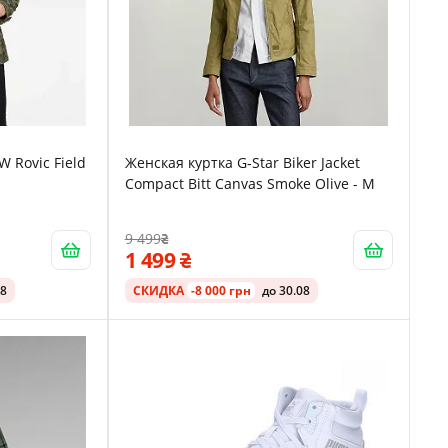
W Rovic Field
Женская куртка G‑Star Biker Jacket
Compact Bitt Canvas Smoke Olive - M
9 499
1 499
08
СКИДКА
-8 000 грн
до 30.08