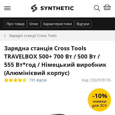
Про товар
Опис
Характеристики
Відгуки
Зарядні станції
Cross Tools
Зарядна станція Cross Tools
TRAVELBOX 500+ 700 Вт / 500 Вт /
555 Вт*год / Німецький виробник
(Алюмінієвий корпус)
191 відгук
Код: CS02978135
-10%
знижки
для ЗСУ