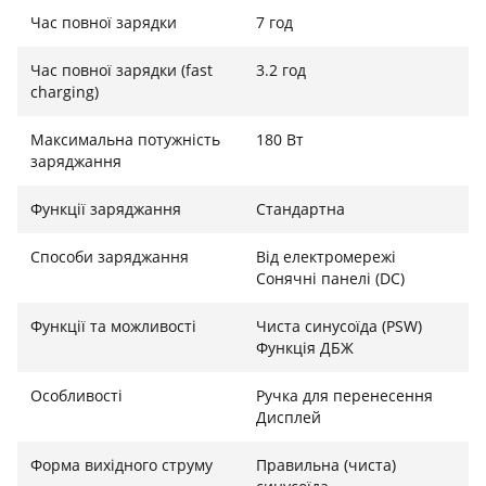
пусковими токами.
Час повної зарядки
7 год
Універсальний інструментарій інтерфейсів та
Час повної зарядки (fast
3.2 год
charging)
інформативний дисплей
TRAVELBOX 500+ оснащений повноцінним набором
Максимальна потужність
180 Вт
заряджання
сучасних вихідних роз'ємів для одночасного
підключення кількох споживачів. На лицьовій панелі
Функції заряджання
Стандартна
розташовані стандартна євророзетка змінного
струму 230 В, порти USB Type-A, швидкісний порт
Способи заряджання
Від електромережі
USB Type-C з підтримкою технології Power Delivery
Сонячні панелі (DC)
для ноутбуків, автомобільний прикурювач 12 В, а
також гнізда постійного струму DC. Для
Функції та можливості
Чиста синусоїда (PSW)
максимального контролю за процесом станція
Функція ДБЖ
обладнана чітким цифровим дисплеєм, який у
Особливості
Ручка для перенесення
реальному часі відображає залишок заряду батареї
Дисплей
у відсотках, а також поточні рівні вхідної та вихідної
потужності.
Форма вихідного струму
Правильна (чиста)