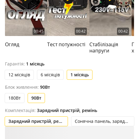
00:45
00:42
00:42
Огляд
Тест потужності
Стабілізація
Пі
напруги
хо
Гарантія:
1 місяць
12 місяців
6 місяців
1 місяць
Блок живлення:
90Вт
180Вт
90Вт
Комплектація:
Зарядний пристрій, ремінь
Зарядний пристрій, ремінь
Сонячна панель, зарядний пристрій, ремінь