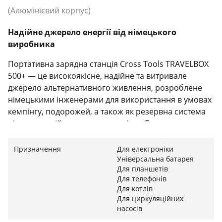
(Алюмінієвий корпус)
Надійне джерело енергії від німецького
виробника
Портативна зарядна станція Cross Tools TRAVELBOX
500+ — це високоякісне, надійне та витривале
джерело альтернативного живлення, розроблене
німецькими інженерами для використання в умовах
кемпінгу, подорожей, а також як резервна система
під час аварійних вимкнень світла. Головною
конструктивною перевагою моделі є її міцний
алюмінієвий корпус, який не лише надійно захищає
Призначення
Для електроніки
внутрішню електроніку від механічних пошкоджень
Універсальна батарея
Для планшетів
та ударів, але й виконує роль ефективного
Для телефонів
пасивного радіатора, забезпечуючи оптимальне
Для котлів
відведення тепла та тиху роботу приладу.
Для циркуляційних
насосів
Висока потужність та енергоємна батарея