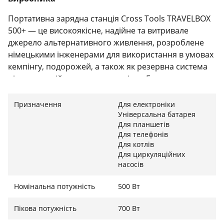
Портативна зарядна станція Cross Tools TRAVELBOX
500+ — це високоякісне, надійне та витривале
джерело альтернативного живлення, розроблене
німецькими інженерами для використання в умовах
кемпінгу, подорожей, а також як резервна система
під час аварійних вимкнень світла. Головною
конструктивною перевагою моделі є її міцний
алюмінієвий корпус, який не лише надійно захищає
Призначення
Для електроніки
внутрішню електроніку від механічних пошкоджень
Універсальна батарея
Для планшетів
та ударів, але й виконує роль ефективного
Для телефонів
пасивного радіатора, забезпечуючи оптимальне
Для котлів
відведення тепла та тиху роботу приладу.
Для циркуляційних
насосів
Висока потужність та енергоємна батарея
Номінальна потужність
500 Вт
Незважаючи на свої компактні розміри та зручну
ергономічну ручку для перенесення, станція має
Пікова потужність
700 Вт
вражаючі технічні характеристики: