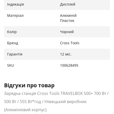
інтегровано потужний світлодіодний ліхтар, який
Індикація
Дисплей
може працювати в кількох режимах яскравості,
слугуючи локальним джерелом світла під час
Матеріал
Алюміній
блекаутів чи відпочинку на природі. За безпеку
Пластик
експлуатації відповідає багаторівнева
інтелектуальна система керування батареєю (BMS).
Колір
Чорний
Вона забезпечує надійний захист підключеної
Бренд
Cross Tools
техніки та самої станції від короткого замикання,
перевантаження по струму, перегріву, глибокого
Гарантія
12 міс.
розряду та надмірної зарядки, гарантуючи тривалий
життєвий цикл акумулятора.
SKU
100628495
Відгуки про товар
Зарядна станція Cross Tools TRAVELBOX 500+ 700 Вт /
500 Вт / 555 Вт*год / Німецький виробник
(Алюмінієвий корпус)