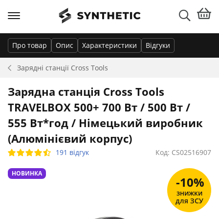
Про товар
Опис
Характеристики
Відгуки
Зарядні станції
Cross Tools
Зарядна станція Cross Tools
TRAVELBOX 500+ 700 Вт / 500 Вт /
555 Вт*год / Німецький виробник
(Алюмінієвий корпус)
191 відгук
Код: CS02516907
НОВИНКА
-10%
знижки
для ЗСУ