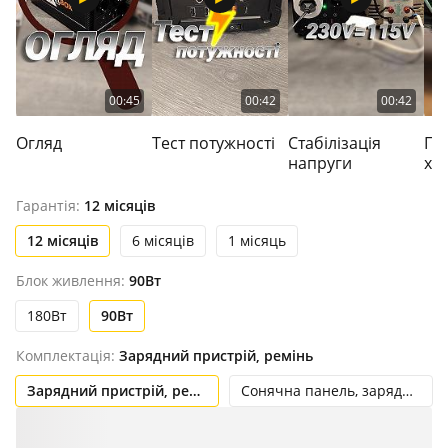
00:45
00:42
00:42
Огляд
Тест потужності
Стабілізація
Пі
напруги
хо
Гарантія:
12 місяців
12 місяців
6 місяців
1 місяць
Блок живлення:
90Вт
180Вт
90Вт
Комплектація:
Зарядний пристрій, ремінь
Зарядний пристрій, ремінь
Сонячна панель, зарядний пристрій, ремінь