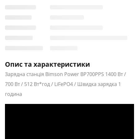
Опис та характеристики
Зарядна станція Bimson Power BP700PPS 1400 Вт /
700 Вт / 512 Вт*год / LiFePO4 / Швидка зарядка 1
година