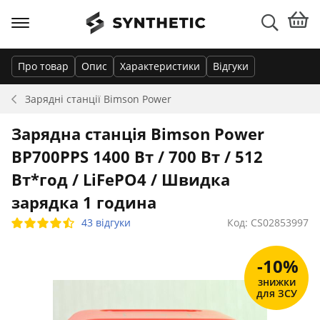
Про товар
Опис
Характеристики
Відгуки
Зарядні станції
Bimson Power
Зарядна станція Bimson Power
BP700PPS 1400 Вт / 700 Вт / 512
Вт*год / LiFePO4 / Швидка
зарядка 1 година
43 відгуки
Код: CS02853997
-10%
знижки
для ЗСУ