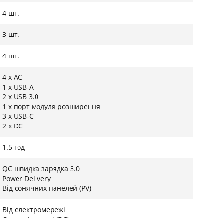
4 шт.
3 шт.
4 шт.
4 х AC
1 х USB-A
2 x USB 3.0
1 х порт модуля розширення
3 х USB-C
2 х DC
нергонезалежності
1.5 год
ішень у сфері мобільної енергетики, створена
 об’єктів та потужних споживачів. З номінальною
QC швидка зарядка 3.0
енням до 4800 Вт), ця станція здатна одночасно
Power Delivery
них кавомашин та електроплит до пральних машин
Від сонячних панелей (PV)
коналена технологія надшвидкої зарядки, яка
Від електромережі
кордно короткий час, що критично важливо під