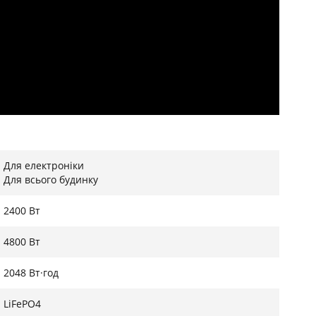
Для електроніки
Для всього будинку
2400 Вт
4800 Вт
2048 Вт·год
LiFePO4