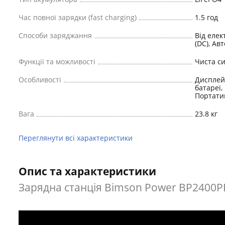
Час повної зарядки (fast charging)
1.5 год
Способи заряджання
Від елек
(DC), А
Функції та можливості
Чиста си
Особливості
Дисплей,
батареї,
Портати
Вага
23.8 кг
Переглянути всі характеристики
Опис та характеристики
Зарядна станція Bimson Power BP2400PPS