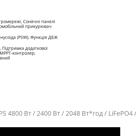
тромережі, Сонячні панелі
втомобільний прикурювач
нусоїда (PSW), Функція ДБЖ
 Підтримка додаткової
 MPPT-контролер,
вний
 4800 Вт / 2400 Вт / 2048 Вт*год / LiFePO4