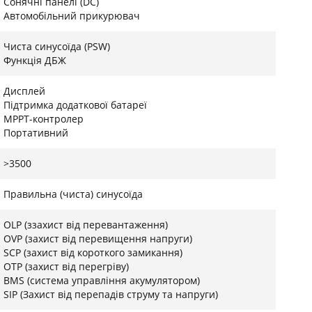
Сонячні панелі (DC)
Автомобільний прикурювач
Чиста синусоїда (PSW)
Функція ДБЖ
о-фосфатні (LiFePO4) акумулятори, що
вговічності. Величезна ємність 2048 Вт·год
Дисплей
протягом тривалого періоду, а ресурс батареї у
Підтримка додаткової батареї
років стабільної роботи без суттєвої втрати
MPPT-контролер
 у реальному часі контролює кожен параметр,
Портативний
перевантажень навіть при роботі на максимальній
>3500
да
Правильна (чиста) синусоїда
son Power BP2400PPS є ідеальним та безпечним
OLP (ззахист від перевантаження)
 включаючи газові котли, медичне обладнання та
OVP (захист від перевищення напруги)
ькістю вихідних інтерфейсів, включаючи силові
SCP (захист від короткого замикання)
OTP (захист від перегріву)
er Delivery та автомобільні виходи. Це дозволяє
BMS (cистема управління акумулятором)
рюючи станцію на головний енергетичний хаб для
SIP (Захист від перепадів струму та напруги)
абору.