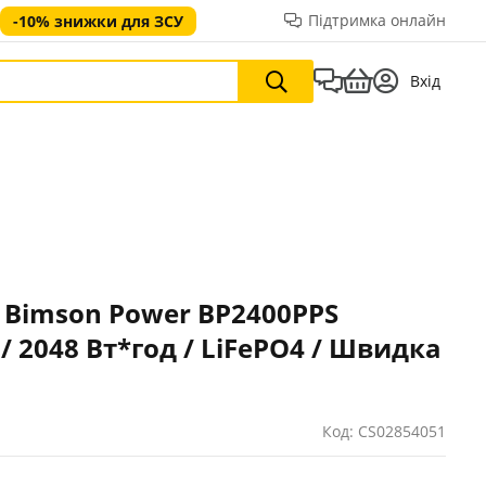
Підтримка онлайн
-10% знижки для ЗСУ
Вхід
 Bimson Power BP2400PPS
т / 2048 Вт*год / LiFePO4 / Швидка
Код: CS02854051