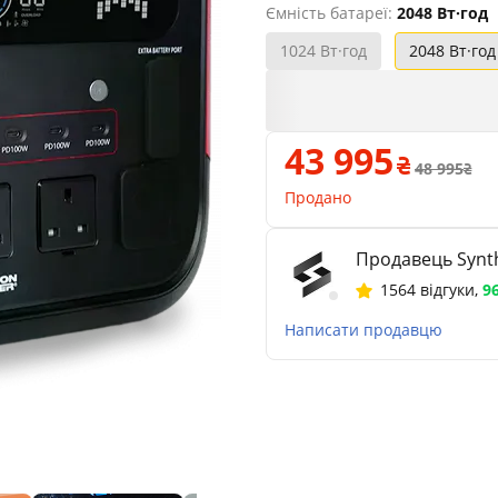
Ємність батареї:
2048 Вт·год
1024 Вт·год
2048 Вт·год
43 995
48 995
Продано
Продавець Synth
1564 відгуки
,
9
Написати продавцю