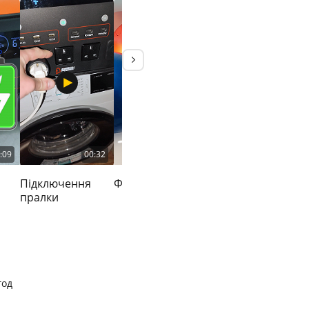
:09
00:32
00:30
01:15
Підключення
Функція ДБЖ
Огляд
З
пралки
год