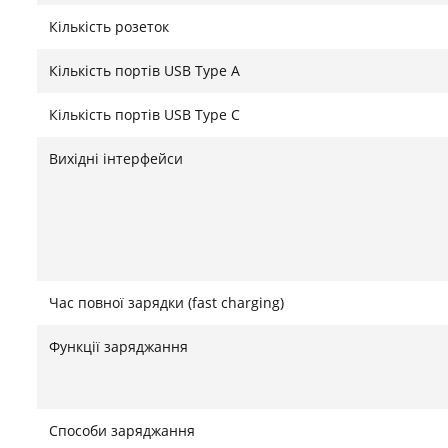
Кількість розеток
Кількість портів USB Type A
Кількість портів USB Type C
Вихідні інтерфейси
Потужність та надшвидка зарядка для повної е
Час повної зарядки (fast charging)
Bimson Power BP2400PPS — це вершина інженерних р
для повного забезпечення електроенергією великих
Функції заряджання
потужністю 2400 Вт (та вражаючим піковим навантаж
живити енергоємну побутову техніку: від професій
і кондиціонерів. Головною перевагою моделі є вдос
Способи заряджання
дозволяє відновити колосальний енергозапас за ре