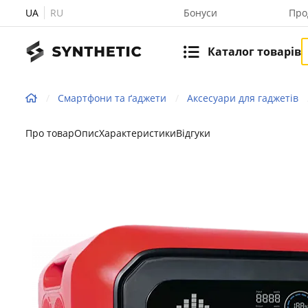
UA
RU
Бонуси
Про
Каталог товарів
Смартфони та ґаджети
Аксесуари для гаджетів
Про товар
Опис
Характеристики
Відгуки