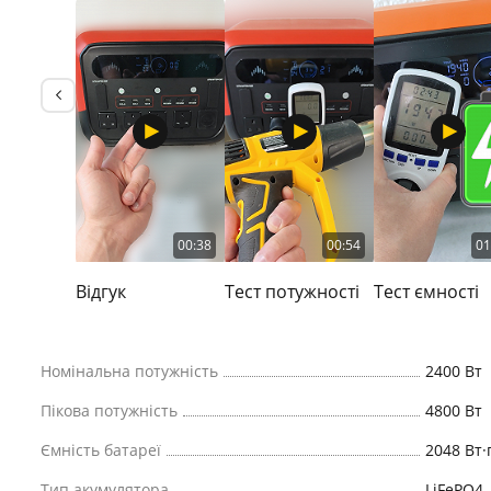
00:38
00:54
01
Відгук
Тест потужності
Тест ємності
Номінальна потужність
2400 Вт
Пікова потужність
4800 Вт
Ємність батареї
2048 Вт·
Тип акумулятора
LiFePO4