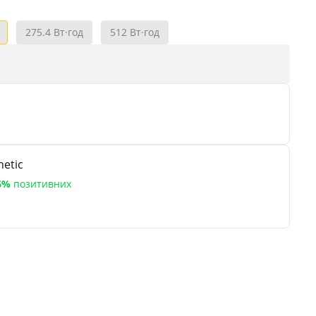
275.4 Вт·год
512 Вт·год
etic
6%
позитивних