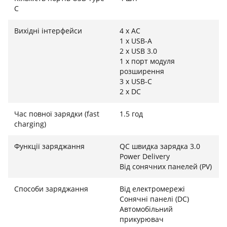
час, що критично важливо під час тривалих
C
вимкнень світла.
Вихідні інтерфейси
4 х AC
Надійність LiFePO4 та професійний ресурс
1 х USB-A
2 x USB 3.0
В основі BP2400PPS лежать висококласні літій-залізо-
1 х порт модуля
фосфатні (LiFePO4) акумулятори, що забезпечують
розширення
3 х USB-C
безкомпромісний рівень безпеки та довговічності.
2 х DC
Величезна ємність 2048 Вт·год дозволяє
підтримувати життєдіяльність вашого дому протягом
Час повної зарядки (fast
1.5 год
тривалого періоду, а ресурс батареї у понад 3500
charging)
циклів заряду-розряду гарантує понад 10 років
стабільної роботи без суттєвої втрати ємності.
Функції заряджання
QC швидка зарядка 3.0
Інтелектуальна мультирівнева система BMS у
Power Delivery
Від сонячних панелей (PV)
реальному часі контролює кожен параметр,
захищаючи внутрішні компоненти від перегріву та
Способи заряджання
Від електромережі
перевантажень навіть при роботі на максимальній
Сонячні панелі (DC)
потужності.
Автомобільний
прикурювач
Широкий спектр можливостей та чиста