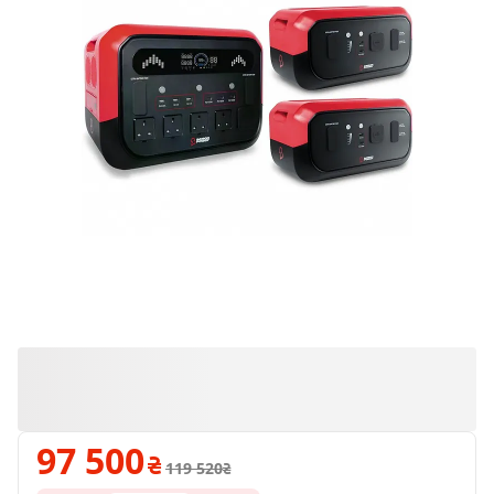
97 500
119 520