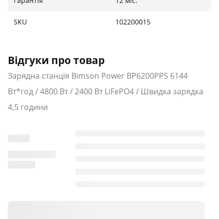
Гарантія
12 міс.
підключення силових приладів
SKU
102200015
Входи:
Надшвидкий вхід AC: Максимально швидке
відновлення заряду від мережі 220В
Відгуки про товар
Сонячний вхід: Вбудований MPPT-контролер для
Зарядна станція Bimson Power BP6200PPS 6144
роботи з потужними панелями
Вт*год / 4800 Вт / 2400 Вт LiFePO4 / Швидка зарядка
Автомобільний вхід: Зарядка 12В/24В під час руху
Батарея та фізичні параметри:
4,5 години
Ємність: 2048 Вт·год
Тип елементів: LiFePO4 (Літій-залізо-фосфат)
Особливості: LCD-дисплей, багаторівнева
система BMS, активне охолодження