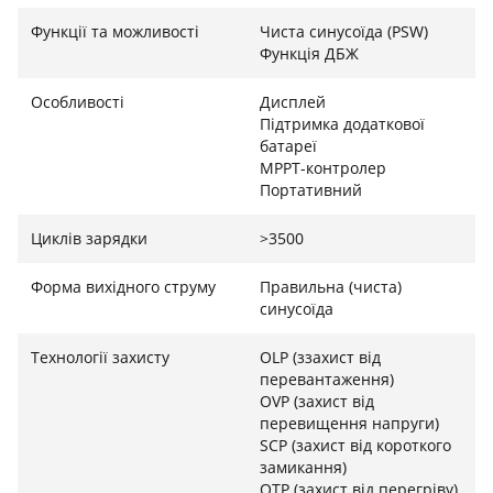
синусоїда
Функції та можливості
Чиста синусоїда (PSW)
Функція ДБЖ
Завдяки генерації струму з чистою синусоїдою,
Bimson Power BP2400PPS є ідеальним та безпечним
Особливості
Дисплей
джерелом живлення для будь-якої чутливої техніки,
Підтримка додаткової
включаючи газові котли, медичне обладнання та
батареї
MPPT-контролер
дорогі ігрові станції. Станція оснащена великою
Портативний
кількістю вихідних інтерфейсів, включаючи силові
розетки 220В, потужні порти USB-C з підтримкою
Циклів зарядки
>3500
Power Delivery та автомобільні виходи. Це дозволяє
одночасно підключати до 12-14 пристроїв,
Форма вихідного струму
Правильна (чиста)
перетворюючи станцію на головний енергетичний
синусоїда
хаб для заміського будинку, польового офісу або
великого табору.
Технології захисту
OLP (ззахист від
перевантаження)
Мобільність, комфорт та універсальність
OVP (захист від
перевищення напруги)
заряджання
SCP (захист від короткого
замикання)
Попри величезну потужність, станція має
OTP (захист від перегріву)