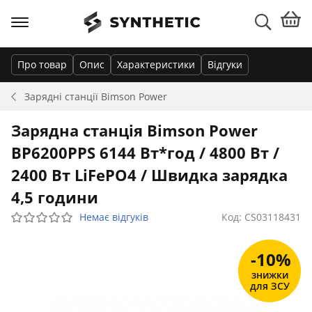
Про товар
Опис
Характеристики
Відгуки
Зарядні станції
Bimson Power
Зарядна станція Bimson Power
BP6200PPS 6144 Вт*год / 4800 Вт /
2400 Вт LiFePO4 / Швидка зарядка
4,5 години
Немає відгуків
Код: CS03118431
-10%
знижки
для ЗСУ