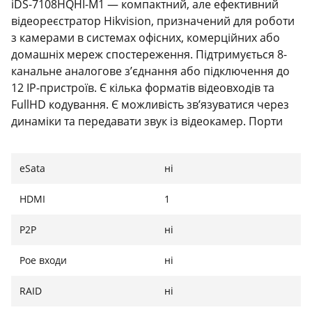
iDS-7108HQHI-M1 — компактний, але ефективний
відеореєстратор Hikvision, призначений для роботи
з камерами в системах офісних, комерційних або
домашніх мереж спостереження. Підтримується 8-
канальне аналогове з’єднання або підключення до
12 IP-пристроїв. Є кілька форматів відеовходів та
FullHD кодування. Є можливість зв’язуватися через
динаміки та передавати звук із відеокамер. Порти
захисту периметра пропонують точну детекцію руху
і класифікацію об’єктів. Хибні тривоги обмежені
eSata
ні
завдяки покращеному інтелекту. iDS-7108HQHI-M1,
крім багатого функціоналу, відрізняється
HDMI
1
естетичності та простою установкою. Можливе
використання пам’яті та зовнішнє копіювання на
P2P
ні
USB.
Poe входи
ні
RAID
ні