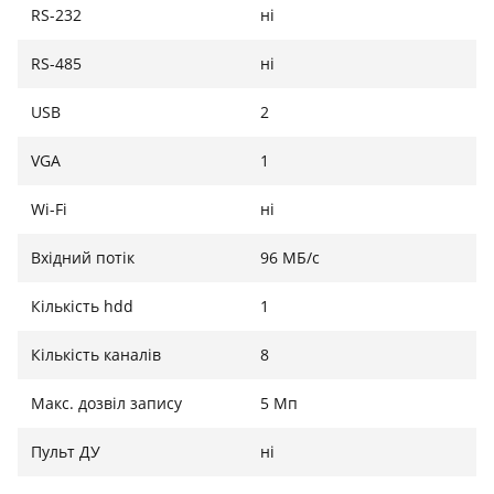
RS-232
ні
RS-485
ні
USB
2
VGA
1
Wi-Fi
ні
Вхідний потік
96 МБ/с
Кількість hdd
1
Кількість каналів
8
Макс. дозвіл запису
5 Мп
Пульт ДУ
ні