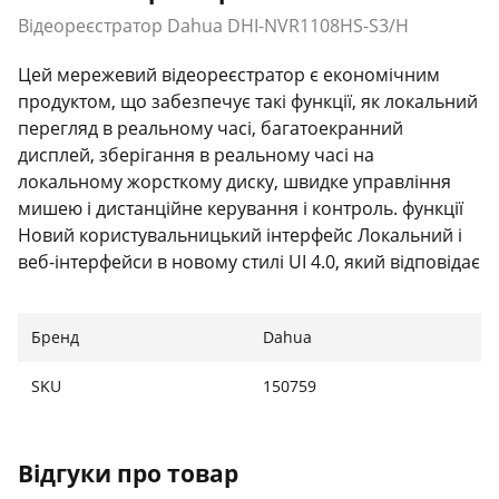
Відеореєстратор Dahua DHI-NVR1108HS-S3/H
Цей мережевий відеореєстратор є економічним
продуктом, що забезпечує такі функції, як локальний
перегляд в реальному часі, багатоекранний
дисплей, зберігання в реальному часі на
локальному жорсткому диску, швидке управління
мишею і дистанційне керування і контроль. функції
Новий користувальницький інтерфейс Локальний і
веб-інтерфейси в новому стилі UI 4.0, який відповідає
звичкам користувачів. Функціональні модулі
розділені чіткіше. Декодування (Smart H.265 + /
Бренд
Dahua
Smart H.264 +) Інтелектуальне кодування Dahua
використовує адаптивну до сцени стратегію
SKU
150759
кодування, що забезпечує більшу ефективність в
процесі кодування і більш високу якість відео, а
також зниження витрати на зберігання і передачу
Відгуки про товар
інформації. центр безпеки Центр надає повну