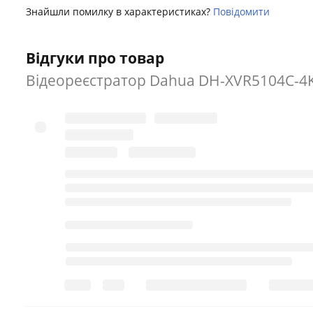
пристроєм в будь-який час і в будь-якому місці.
Знайшли помилку в характеристиках?
Повідомити
Знайшли помилку?
Повідомити
Відгуки про товар
Відеореєстратор Dahua DH-XVR5104C-4K