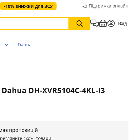
Підтримка онлайн
-10% знижки для ЗСУ
Вхід
я
Dahua
 Dahua DH-XVR5104C-4KL-I3
 має пропозицій
ерегляньте схожі товари