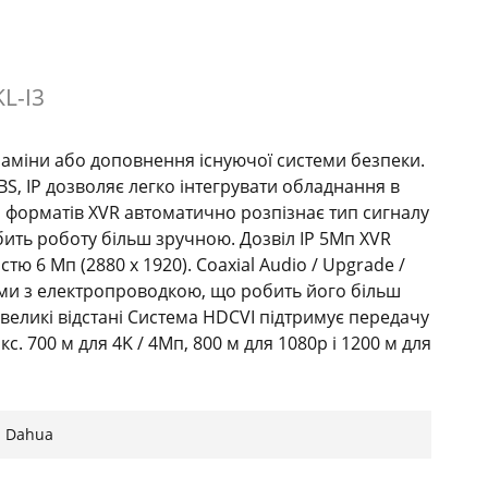
L-I3
 заміни або доповнення існуючої системи безпеки.
S, IP дозволяє легко інтегрувати обладнання в
 форматів XVR автоматично розпізнає тип сигналу
бить роботу більш зручною. Дозвіл IP 5Мп XVR
тю 6 Мп (2880 х 1920). Coaxial Audio / Upgrade /
ми з електропроводкою, що робить його більш
великі відстані Система HDCVI підтримує передачу
кс. 700 м для 4K / 4Mп, 800 м для 1080p і 1200 м для
е включення або виключення вентилятора в
ть продовжити термін служби вентилятора, а
кція допоможе вам виявити руху в обраній зоні
Dahua
раження Високопродуктивний чіп забезпечує
ю кольору. P2P Легко і зручно управляти