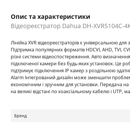
Опис та характеристики
Відеореєстратор Dahua DH-XVR5104C-4K
Лінійка XVR відеореєстраторів є універсальною для
Підтримка популярних форматів HDCVI, AHD, TVI, CVB
різні системи відеоспостереження. Авто визначення
підключеної камери без будь-яких установок. Це ро
підтримує підключення IP камер з роздільною здатніс
Alarm Інтегрований дизайн може зменшити пробле
економічним і зручним для установки. Передача на 
на великі відстані по коаксіальному кабелю і UTP, ма
720p. Smart Fan Ця функція забезпечує автоматичн
залежності від температури процесора, що дозволи
також зменшити від нього шум. Smart пошук Ця фун
Бренд
відео потоку при відтворенні. Відмінна якість зоб
відмінну якість зображення з поліпшеною передаче