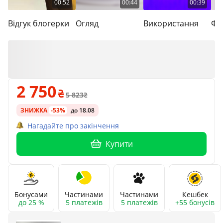
00:52
00:44
00:39
Відгук блогерки
Огляд
Використання
Фу
2 750
5 823
ЗНИЖКА
-53%
до 18.08
Нагадайте про закінчення
Купити
Бонусами
Частинами
Частинами
Кешбек
до 25 %
5 платежів
5 платежів
+55 бонусів