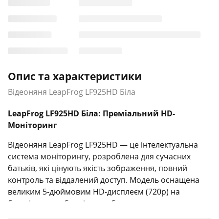
Опис та характеристики
Відеоняня LeapFrog LF925HD Біла
LeapFrog LF925HD Біла: Преміальний HD-
Моніторинг
Відеоняня LeapFrog LF925HD — це інтелектуальна
система моніторингу, розроблена для сучасних
батьків, які цінують якість зображення, повний
контроль та віддалений доступ. Модель оснащена
великим 5-дюймовим HD-дисплеєм (720p) на
батьківському блоці, що забезпечує кришталево
чисте та детальне відео вашого малюка. Камера