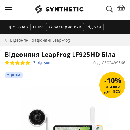
Про товар
Опис
Характеристики
Відгуки
Відеоняні, радіоняні
LeapFrog
Відеоняня LeapFrog LF925HD Біла
3 відгуки
Код: CS02499366
УЦІНКА
-10%
знижки
для ЗСУ