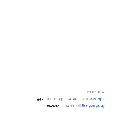
SPC: P09118BW
- в категорії
Витяжні вентилятори
#47
- в категорії
Все для дому
#62692