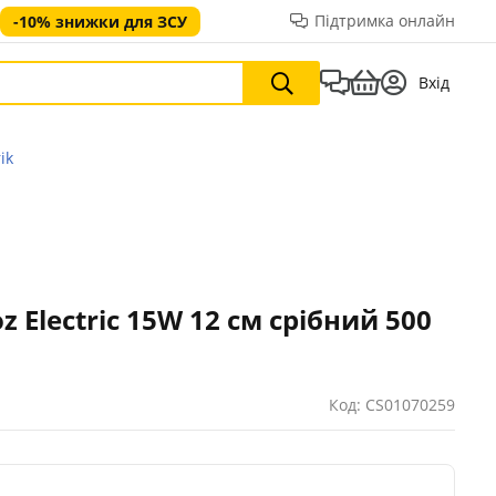
Підтримка онлайн
-10% знижки для ЗСУ
Вхід
ik
 Electric 15W 12 см срібний 500
Код: CS01070259