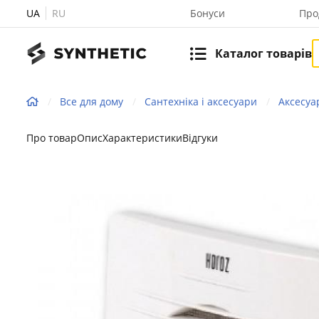
UA
RU
Бонуси
Про
Каталог товарів
Все для дому
Сантехніка і аксесуари
Аксесуа
Про товар
Опис
Характеристики
Відгуки