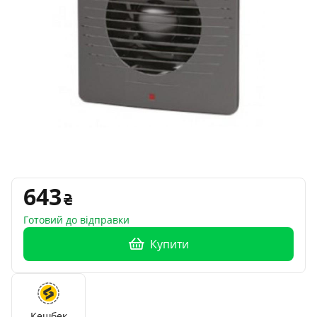
643
Готовий до відправки
Купити
Кешбек