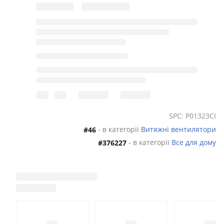
SPC: P01323CI
- в категорії
Витяжні вентилятори
#46
- в категорії
Все для дому
#376227