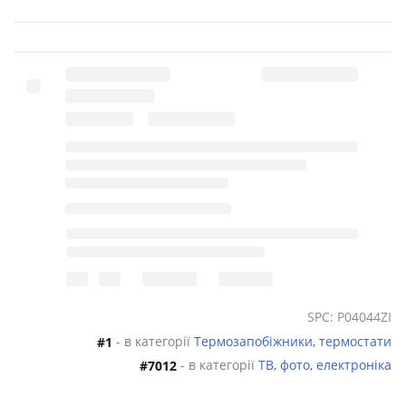
SPC: P04044ZI
- в категорії
Термозапобіжники, термостати
#1
- в категорії
ТВ, фото, електроніка
#7012