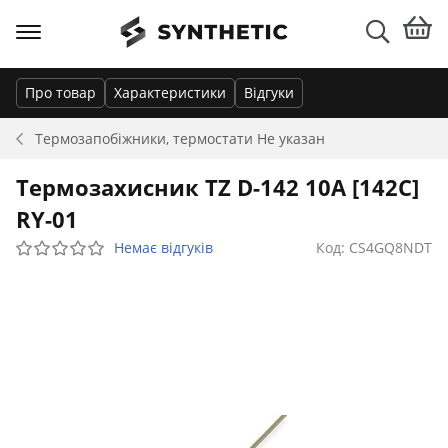
Про товар
Характеристики
Відгуки
Термозапобіжники, термостати
Не указан
Термозахисник TZ D-142 10A [142C]
RY-01
Немає відгуків
Код: CS4GQ8NDT