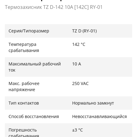
Термозахисник TZ D-142 10A [142C] RY-01
Серия/Типоразмер
TZ D (RY-01)
Температура
142 °C
срабатывания
Максимальный рабочий
10 А
ток
Макc. рабочее
250 VAC
напряжение
Тип контактов
Нормально замкнут
Способ восстановления
Невосстанавливающийся
Погрешность
±3 °C
срабатывания