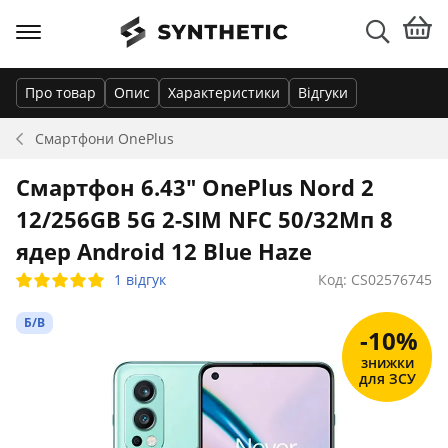
Про товар
Опис
Характеристики
Відгуки
Смартфони
OnePlus
Смартфон 6.43" OnePlus Nord 2
12/256GB 5G 2-SIM NFC 50/32Мп 8
ядер Android 12 Blue Haze
1 відгук
Код: CS02576745
Б/В
-10%
знижки
для ЗСУ