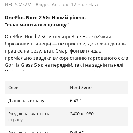
NFC 50/32Мп 8 ядер Android 12 Blue Haze
OnePlus Nord 2 5G: Новий рівень
"флагманського досвіду"
OnePlus Nord 2 5G у кольорі Blue Haze (м’який
бірюзовий глянець) — це пристрій, де кожна деталь
працює на результат. Смартфон виглядає
преміально завдяки використанню гартованого скла
Gorilla Glass 5 як на передній, так і на задній панелі.
Цей колір не лише привертає увагу, а й вдало маскує
відбитки пальців завдяки особливому покриттю.
OnePlus Nord 2 створений для тих, хто шукає
Серія
Nord Series
максимальну швидкість роботи, професійну камеру
та миттєву зарядку без переплат за "бренд".
Діагональ екрану
6.43 "
Роздільна здатність
2400 х 1080
екрану
Професійна камера Sony IMX766 та Fluid AMOLED
Роздільна здатність
Full HD