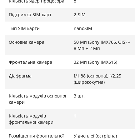
Кількість ядер процесора
8
Технологія Warp Charge 65 здатна зарядити
акумулятор ємністю 4500 мА·год від 0 до 100% всього
Підтримка SIM-карт
2-SIM
за 30-35 хвилин, що повністю змінює досвід
користування пристроєм.
Тип SIM карти
nanoSIM
Основна камера
50 Мп (Sony IMX766, OIS) +
8 Мп + 2 Мп
Фронтальна камера
32 Мп (Sony IMX615)
Діафрагма
f/1.88 (основна), f/2.25
(ширококутна)
Кількість модулів основної
3 шт.
камери
Кількість модулів
1
фронтальної камери
Розміщення фронтальної
У дисплеї (острівна)