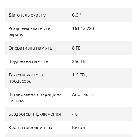
Підтримка панорами, HDR і портретного режиму.
Діагональ екрану
6.6 "
Акумулятор ємністю 5160 мАг.
Підтримка двох SIM-карт 4G, NFC і GPS.
Роздільна здатність
1612 х 720
екрану
Підтримка швидкої зарядки 18 Вт і зворотної зарядки
OTG.
Оперативна пам'ять
8 ГБ
Вбудована пам'ять
256 ГБ
Тактова частота
1.6 ГГц
процесора
Встановлена операційна
Android 13
система
Бездротові підключення
4G
Країна виробництва
Китай