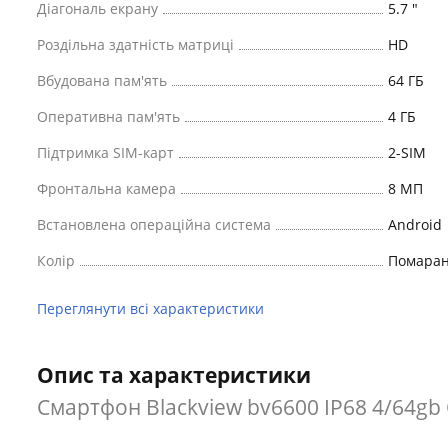
Діагональ екрану
5.7 "
Роздільна здатність матриці
HD
Вбудована пам'ять
64 ГБ
Оперативна пам'ять
4 ГБ
Підтримка SIM-карт
2-SIM
Фронтальна камера
8 МП
Встановлена ​​операційна система
Android
Колір
Помара
Переглянути всі характеристики
Опис та характеристики
Смартфон Blackview bv6600 IP68 4/64gb