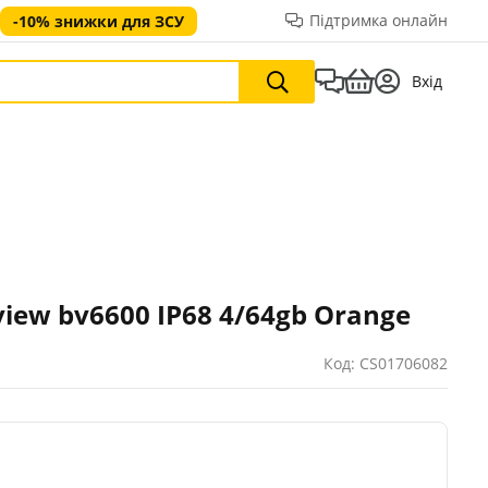
Підтримка онлайн
-10% знижки для ЗСУ
Вхід
iew bv6600 IP68 4/64gb Orange
Код: CS01706082