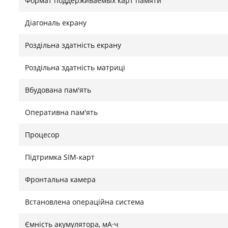
Формат поддерживаемых карт памяти
Діагональ екрану
Роздільна здатність екрану
Роздільна здатність матриці
Вбудована пам'ять
Оперативна пам'ять
Процесор
Підтримка SIM-карт
Фронтальна камера
Встановлена ​​операційна система
Ємність акумулятора, мА·ч