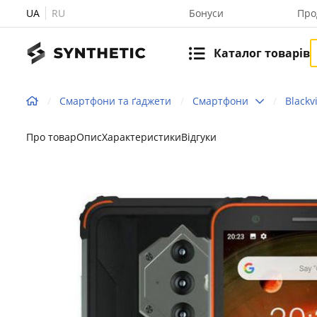
UA
RU
Бонуси
Про
Каталог товарів
Смартфони та ґаджети
Смартфони
Blackv
Про товар
Опис
Характеристики
Відгуки