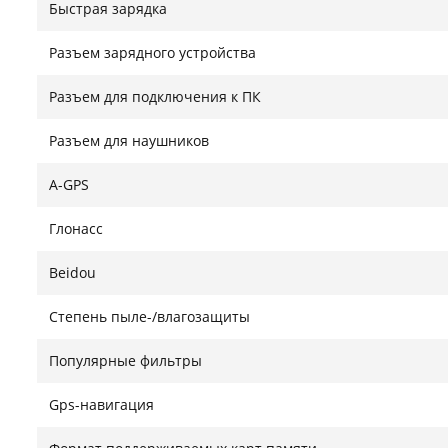
Быстрая зарядка
Разъем зарядного устройства
Разъем для подключения к ПК
Разъем для наушников
A-GPS
Глонасс
Beidou
Степень пыле-/влагозащиты
Популярные фильтры
Gps-навигация