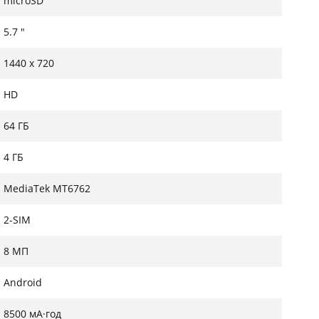
microSD
5.7 "
1440 х 720
HD
64 ГБ
4 ГБ
MediaTek MT6762
2-SIM
8 МП
Android
8500 мА·год