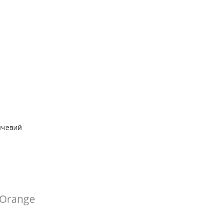
нчевий
 Orange