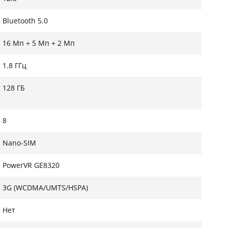
Bluetooth 5.0
16 Мп + 5 Мп + 2 Мп
1.8 ГГц
128 ГБ
8
Nano-SIM
PowerVR GE8320
3G (WCDMA/UMTS/HSPA)
Нет