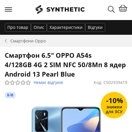
Про товар
Опис
Характеристики
Відгуки
Смартфони
Oppo
Смартфон 6.5" OPPO A54s
4/128GB 4G 2 SIM NFC 50/8Мп 8 ядер
Android 13 Pearl Blue
Немає відгуків
Код: CS02939419
Б/В
-10%
знижки
для ЗСУ