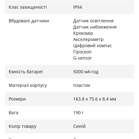
Суперсила для будь-яких завдань
Клас захищеності
IPX4
Чипсет оперативної пам'яті та сховища 4 ГБ + 128 ГБ
Вбудовані датчики
Датчик освітлення
став додатковим резервом для підвищення
Датчик наближення
Крокомір
продуктивності. Разом із процесором MediaTek Helio
Акселерометр
G35 комплекс обладнання показує вражаючі
Цифровий компас
результати, даючи змогу грати в найвимогливіші
Гіроскоп
ігри, використовувати відеозв'язок, підтримувати
G-sensor
з'єднання з мобільними вишками, не відчуваючи
при цьому проблем.
Ємність батареї
5000 мА·год
Матеріал корпусу
пластик
Розміри
163.8 х 75.6 х 8.4 мм
Вага
190 г
Колір товару
Синій