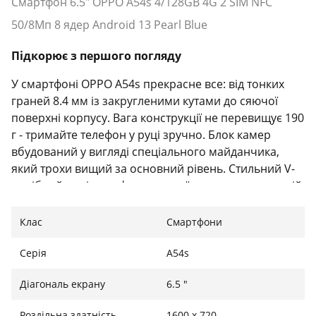
Смартфон 6.5" OPPO A54s 4/128GB 4G 2 SIM NFC
50/8Мп 8 ядер Android 13 Pearl Blue
Підкорює з першого погляду
У смартфоні OPPO A54s прекрасне все: від тонких
граней 8.4 мм із закругленими кутами до сяючої
поверхні корпусу. Вага конструкції не перевищує 190
г - тримайте телефон у руці зручно. Блок камер
вбудований у вигляді спеціального майданчика,
який трохи вищий за основний рівень. Стильний V-
подібний виріз для фронтальної камери на передній
частині дисплея підкреслює мінімалізм концепції.
Клас
Смартфони
Приємна оку картинка
Серія
A54s
Екран представленого девайса має роздільну
здатність HD+, на якому будь-який візуал буде
Діагональ екрану
6.5 "
презентовано в найкращому вигляді. Технологія AI
Eye-care по-справжньому піклується про ваші очі:
Роздільна здатність
1600 х 720