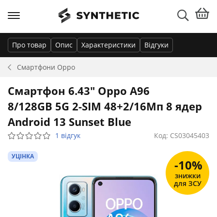
Про товар
Опис
Характеристики
Відгуки
Смартфони
Oppo
Смартфон 6.43" Oppo A96
8/128GB 5G 2-SIM 48+2/16Мп 8 ядер
Android 13 Sunset Blue
1 відгук
Код: CS03045403
УЦІНКА
-10%
знижки
для ЗСУ