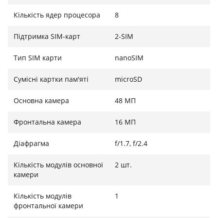
форматі 1080p. Для якісних селфі та відеодзвінків
Кількість ядер процесора
8
передбачена 16-мегапіксельна фронтальна камера,
яка вміє робити чіткі знімки навіть в умовах
Підтримка SIM-карт
2-SIM
недостатнього освітлення.
Тип SIM карти
nanoSIM
Сумісні картки пам'яті
microSD
Основна камера
48 МП
Фронтальна камера
16 МП
Діафрагма
f/1.7, f/2.4
Кількість модулів основної
2 шт.
камери
Кількість модулів
1
фронтальної камери