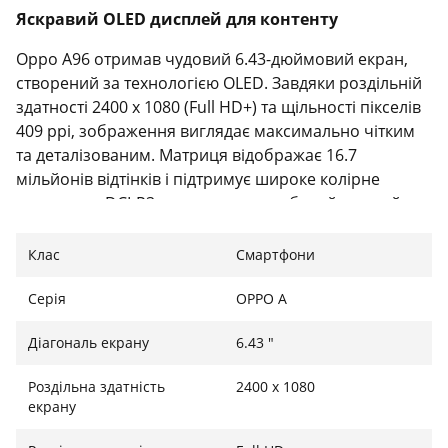
Яскравий OLED дисплей для контенту
Oppo A96 отримав чудовий 6.43-дюймовий екран,
створений за технологією OLED. Завдяки роздільній
здатності 2400 х 1080 (Full HD+) та щільності пікселів
409 ppi, зображення виглядає максимально чітким
та деталізованим. Матриця відображає 16.7
мільйонів відтінків і підтримує широке колірне
охоплення DCI-P3, що гарантує глибокий чорний
колір і насичену картинку під час перегляду відео
або фотографій. Фронтальна камера акуратно
Клас
Смартфони
вписана в невеликий отвір в екрані, тому не заважає
споживати контент.
Серія
OPPO A
Збалансована продуктивність та швидка
Діагональ екрану
6.43 "
зарядка
Роздільна здатність
2400 х 1080
Серцем смартфона є енергоефективний 8-ядерний
екрану
процесор Qualcomm Snapdragon 695 із тактовою