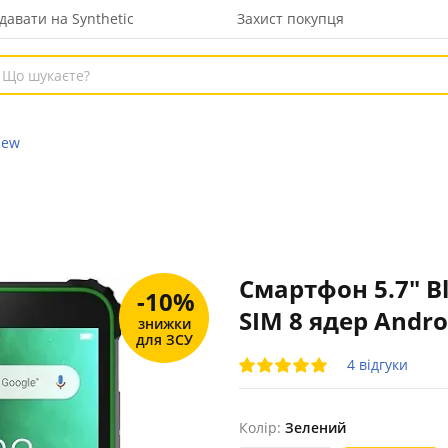
давати на Synthetic
Захист покупця
iew
Смартфон 5.7" Bl
-10%
SIM 8 ядер Andro
знижки
для ЗСУ
4 відгуки
Колір:
Зелений