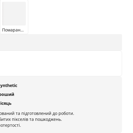
Помаранчевий
Synthetic
ороший
місяць
ований та підготовлений до роботи.
битих пікселів та пошкоджень.
отертості.