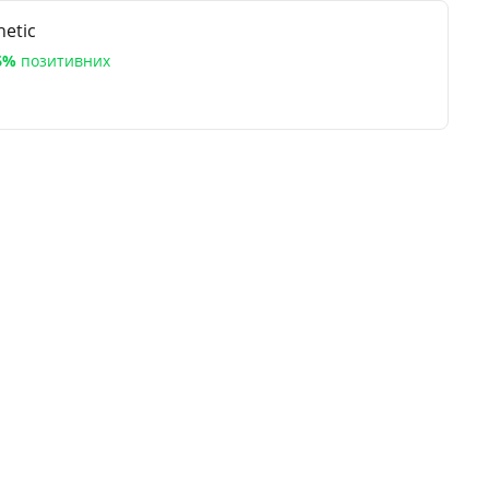
etic
6%
позитивних