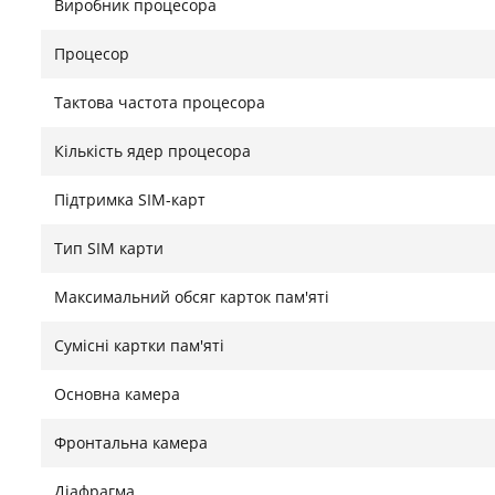
Виробник процесора
Blackview BV6600E отримав батарею ємністю 8580 м
роботи — ідеально для мандрівок, активного відпоч
Процесор
входять навушники, захисне скло або плівка, а так
Тактова частота процесора
159×79.4×18 мм — свідчать про його ударостійкий ха
Знайшли помилку?
Повідомити
Кількість ядер процесора
Підтримка SIM-карт
Тип SIM карти
Максимальний обсяг карток пам'яті
Сумісні картки пам'яті
Основна камера
Фронтальна камера
Діафрагма