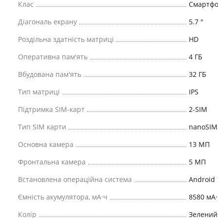
Клас
Смартфо
Діагональ екрану
5.7 "
Роздільна здатність матриці
HD
Оперативна пам'ять
4 ГБ
Вбудована пам'ять
32 ГБ
Тип матриці
IPS
Підтримка SIM-карт
2-SIM
Тип SIM карти
nanoSIM
Основна камера
13 МП
Фронтальна камера
5 МП
Встановлена ​​операційна система
Android 
Ємність акумулятора, мА·ч
8580 мА·
Колір
Зелений