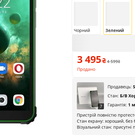
Чорний
Зелений
3 495
4 599
Продано
Продавець:
Стан:
Б/В Х
Гарантія:
1 
7
Пристрій повністю протест
Стан екрану: хороший, без 
Візуальний стан: присутні п