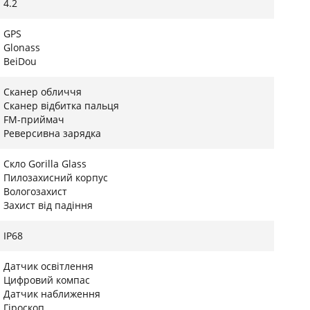
4.2
GPS
Glonass
BeiDou
Сканер обличчя
Сканер відбитка пальця
FM-приймач
Реверсивна зарядка
Скло Gorilla Glass
Пилозахисний корпус
Вологозахист
Захист від падіння
IP68
Датчик освітлення
Цифровий компас
Датчик наближення
Гіроскоп