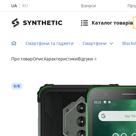
UA
RU
Бонуси
Про
Каталог товарів
Смартфони та ґаджети
Смартфони
Blackv
Про товар
Опис
Характеристики
Відгуки
4
Б/В