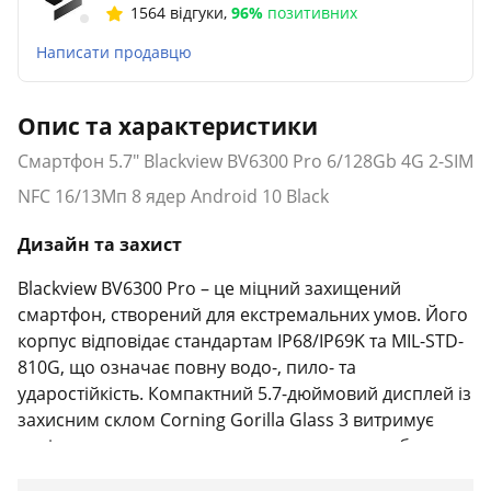
1564 відгуки
,
96%
позитивних
Написати продавцю
Опис та характеристики
Смартфон 5.7" Blackview BV6300 Pro 6/128Gb 4G 2-SIM
NFC 16/13Мп 8 ядер Android 10 Black
Дизайн та захист
Blackview BV6300 Pro – це міцний захищений
смартфон, створений для екстремальних умов. Його
корпус відповідає стандартам IP68/IP69K та MIL-STD-
810G, що означає повну водо-, пило- та
ударостійкість. Компактний 5.7-дюймовий дисплей із
захисним склом Corning Gorilla Glass 3 витримує
падіння та подряпини, а яскраве жовте оздоблення
надає телефону сучасного вигляду з акцентом на