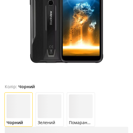
Продано
Колір:
Чорний
Чорний
Зелений
Помаранчевий