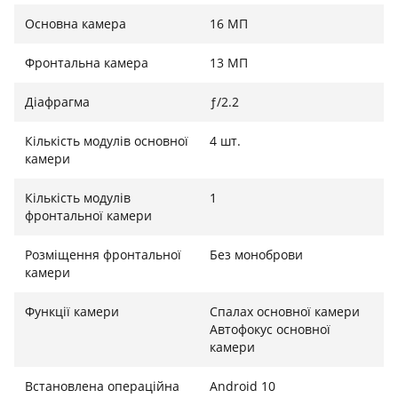
швидко повернутися до роботи або подорожі. Також
Основна камера
16 МП
доступна функція бездротової зарядки – рідкість у
захищених смартфонах.
Фронтальна камера
13 МП
Діафрагма
ƒ/2.2
Кількість модулів основної
4 шт.
камери
Кількість модулів
1
фронтальної камери
Розміщення фронтальної
Без моноброви
камери
Функції камери
Спалах основної камери
Автофокус основної
камери
Встановлена ​​операційна
Android 10