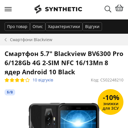
Про товар
Опис
Характеристики
Відгуки
Смартфони
Blackview
Смартфон 5.7" Blackview BV6300 Pro
6/128Gb 4G 2-SIM NFC 16/13Мп 8
ядер Android 10 Black
10 відгуків
Код: CS02248210
Б/В
-10%
знижки
для ЗСУ