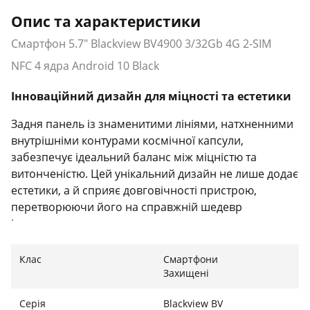
Опис та характеристики
Смартфон 5.7" Blackview BV4900 3/32Gb 4G 2-SIM
NFC 4 ядра Android 10 Black
Інноваційний дизайн для міцності та естетики
Задня панель із знаменитими лініями, натхненними
внутрішніми контурами космічної капсули,
забезпечує ідеальний баланс між міцністю та
витонченістю. Цей унікальний дизайн не лише додає
естетики, а й сприяє довговічності пристрою,
перетворюючи його на справжній шедевр
інженерного мистецтва.
Клас
Смартфони
Захищені
Продуктивність на основі Android 10
Серія
Blackview BV
Операційна система Android 10 пропонує швидку та