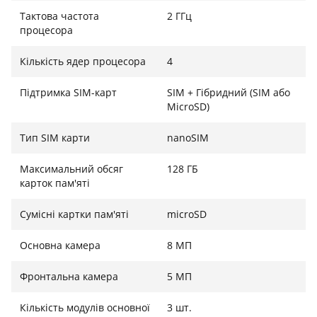
Тактова частота
2 ГГц
процесора
Кількість ядер процесора
4
Підтримка SIM-карт
SIM + Гібридний (SIM або
MicroSD)
Тип SIM карти
nanoSIM
Максимальний обсяг
128 ГБ
карток пам'яті
Сумісні картки пам'яті
microSD
Основна камера
8 МП
Фронтальна камера
5 МП
Кількість модулів основної
3 шт.