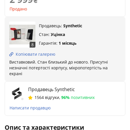
Продано
Продавець:
Synthetic
Стан:
Уцінка
Гарантія:
1 місяць
8
Копіювати галерею
Виставковий. Стан близький до нового. Присутні
незначні потертості корпусу, мікропотертість на
екрані
Продавець Synthetic
1564 відгуки
,
96%
позитивних
Написати продавцю
Опис та характеристики