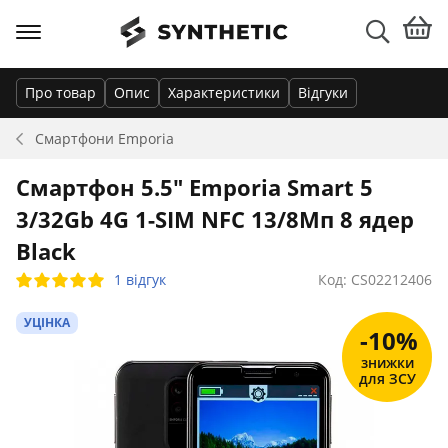
Про товар
Опис
Характеристики
Відгуки
Смартфони
Emporia
Смартфон 5.5" Emporia Smart 5
3/32Gb 4G 1-SIM NFC 13/8Мп 8 ядер
Black
1 відгук
Код: CS02212406
УЦІНКА
-10%
знижки
для ЗСУ