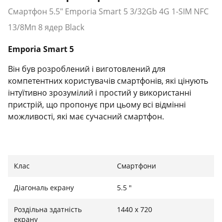
Смартфон 5.5" Emporia Smart 5 3/32Gb 4G 1-SIM NFC
13/8Мп 8 ядер Black
Emporia Smart 5
Він був розроблений і виготовлений для
компетентних користувачів смартфонів, які цінують
інтуїтивно зрозумілий і простий у використанні
пристрій, що пропонує при цьому всі відмінні
можливості, які має сучасний смартфон.
Камери
Клас
Смартфони
Тилова камера з трьома об'єктивами може
створювати різні чудові знімки, не в останню чергу
Діагональ екрану
5.5 "
тому, що вона має як HD-режим, так і авторежим, і
Роздільна здатність
1440 х 720
може використовуватися для макрозйомки, а також
екрану