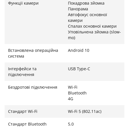
Функції камери
Покадрова зйомка
стандартом IP54 та оснащений перевіреною
Панорама
кнопкою екстреної допомоги emporia на задній
Автофокус основної
панелі, яка дозволяє користувачеві швидко
камери
викликати допомогу.
Спалах основної камери
Уповільнена зйомка (slow-
mo)
Встановлена ​​операційна
Android 10
система
Інтерфейси та
USB Type-C
підключення
Бездротові підключення
Wi-Fi
Bluetooth
4G
Стандарт Wi-Fi
Wi-Fi 5 (802.11ac)
Стандарт Bluetooth
5.0