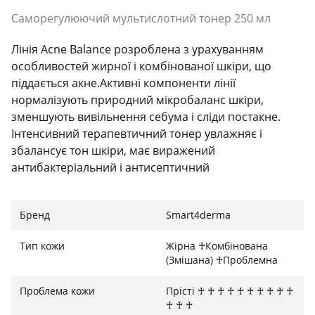
Саморегулюючий мультислотний тонер 250 мл
Лінія Acne Balance розроблена з урахуванням
особливостей жирної і комбінованої шкіри, що
піддається акне.Активні компоненти лінії
нормалізують природний мікробаланс шкіри,
зменшують вивільнення себума і сліди постакне.
Інтенсивний терапевтичний тонер увлажняє і
збалансує тон шкіри, має виражений
антибактеріальний і антисептичний
ефект.Кислотний комплекс ВНА і PHA нормалізує рН
шкіри, готуючи її до наступних етапів
Бренд
Smart4derma
догляду.Відновлює природний мікробіом шкіри,
нормалізуючи її мікрофлору, значно пригнічує
Тип кожи
Жірна ♰Комбінована
зростання бактерій, зменшує експресію 5α-
(Змішана) ♰Проблемна
редуктази і продукцію посередників запалення.
Результат: • Нормалізація мікробіому •
Проблема кожи
Прісті ♰ ♰ ♰ ♰ ♰ ♰ ♰ ♰ ♰ ♰
Себорегулювання • Зменшення слідів після акне •
♰ ♰ ♰