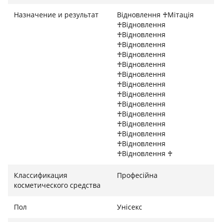
Антибактеріальний і протизапальний ефект •
Увлажнення • Матируючий ефект
Назначение и результат
Відновлення ♰Мітація
♰Відновлення
♰Відновлення
♰Відновлення
♰Відновлення
♰Відновлення
♰Відновлення
♰Відновлення
♰Відновлення
♰Відновлення
♰Відновлення
♰Відновлення
♰Відновлення
♰Відновлення
♰Відновлення ♰
Классификация
Професійна
косметического средства
Пол
Унісекс