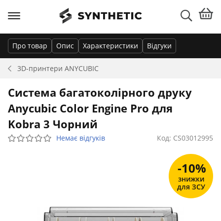
Про товар
Опис
Характеристики
Відгуки
3D-принтери
ANYCUBIC
Система багатоколірного друку
Anycubic Color Engine Pro для
Kobra 3 Чорний
Немає відгуків
Код: CS03012995
-10%
знижки
для ЗСУ