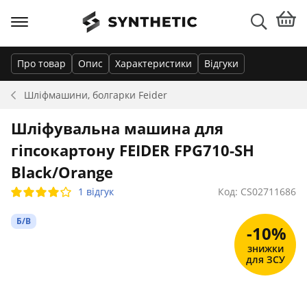
Про товар
Опис
Характеристики
Відгуки
Шліфмашини, болгарки
Feider
Шліфувальна машина для
гіпсокартону FEIDER FPG710-SH
Black/Orange
1 відгук
Код: CS02711686
Б/В
-10%
знижки
для ЗСУ