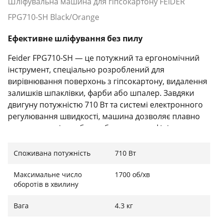
Шліфувальна машина для гіпсокартону FEIDER
FPG710-SH Black/Orange
Ефективне шліфування без пилу
Feider FPG710-SH — це потужний та ергономічний
інструмент, спеціально розроблений для
вирівнювання поверхонь з гіпсокартону, видалення
залишків шпаклівки, фарби або шпалер. Завдяки
двигуну потужністю 710 Вт та системі електронного
регулювання швидкості, машина дозволяє плавно
переходити від грубого обдирання до фінішного
шліфування, забезпечуючи ідеально гладку
поверхню.
Споживана потужність
710 Вт
Максимальне число
1700 об/хв
оборотів в хвилину
Телескопічна конструкція та мобільність
Вага
4.3 кг
Головною перевагою моделі є її телескопічна ручка,