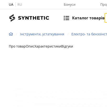
UA
RU
Бонуси
Про
Каталог товарів
Інструменти, устаткування
Електро- та бензоінс
Про товар
Опис
Характеристики
Відгуки