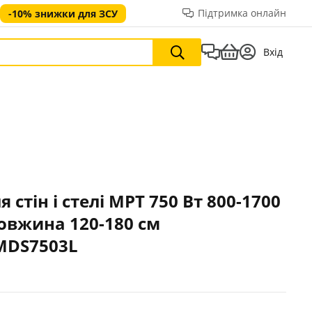
Підтримка онлайн
-10% знижки для ЗСУ
Вхід
тін і стелі MPT 750 Вт 800-1700
овжина 120-180 см
 MDS7503L