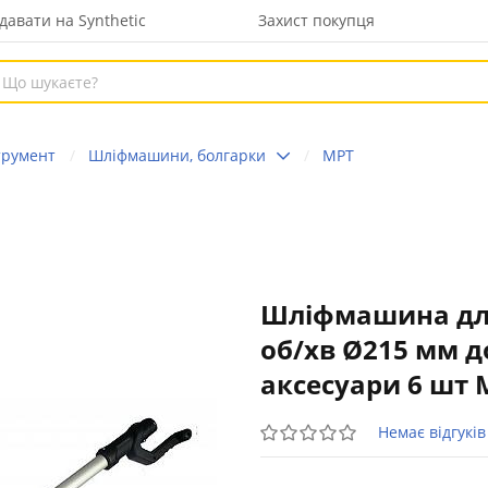
давати на Synthetic
Захист покупця
трумент
Шліфмашини, болгарки
MPT
Шліфмашина для с
об/хв Ø215 мм д
аксесуари 6 шт
Немає відгуків