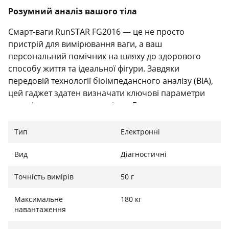
Розумний аналіз вашого тіла
Смарт-ваги RunSTAR FG2016 — це не просто
пристрій для вимірювання ваги, а ваш
персональний помічник на шляху до здорового
способу життя та ідеальної фігури. Завдяки
передовій технології біоімпедансного аналізу (BIA),
цей гаджет здатен визначати ключові параметри
організму з високою точністю. Ви зможете легко
контролювати не лише загальну масу тіла, але й
відсоток жиру, м'язову та кісткову масу, рівень
Тип
Електронні
гідратації, а також відстежувати частоту серцевих
скорочень. Такий комплексний підхід дозволяє
Вид
Діагностичні
бачити реальні зміни в організмі, правильно
Точність вимірів
50 г
коригувати раціон та програму тренувань.
Інноваційний 8-в-1 VA дисплей
Максимальне
180 кг
навантаження
Головною особливістю цієї моделі є унікальний