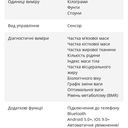
великий VA-дисплей з яскравим кольоровим
Одиниці виміру
Кілограми
Фунти
підсвічуванням. На відміну від звичайних
Стоуни
електронних ваг, які відображають лише кілограми,
RunSTAR FG2016 виводить до 8 найважливіших
Вид управління
Сенсор
показників ефективності прямо на екран пристрою.
Вам більше не потрібно щоразу відкривати
Діагностичні виміри
Частка м'язової маси
мобільний додаток у телефоні під час зважування —
Частка кісткової маси
вся ключова інформація про стан вашого тіла
Частка жирової тканини
Кількість рідини
доступна миттєво у зручному графічному форматі
Індекс маси тіла
прямо під ногами, що робить щоденне
Частка вісцерального
використання максимально комфортним.
жиру
Біологічного віку
Інтелектуальна синхронізація та мобільний
Графік зміни ваги
додаток
Оптимальної ваги
Рівень метаболізму (BMR)
Пристрій оснащений сучасними модулями
бездротового зв'язку для швидкої синхронізації зі
Додаткові функції
Підключення до телефону
смартфоном. Спеціальний мобільний додаток
Bluetooth
Android 5.0+, iOS 9.0+
збирає всі дані, аналізує їх та вибудовує наочні
Автоматичне увімкнення/
графіки прогресу за тижні, місяці чи роки. Розумна