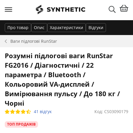
Про товар
Опис
Характеристики
Відгуки
Ваги підлогові
RunStar
Розумні підлогові ваги RunStar
FG2016 / Діагностичні / 22
параметра / Bluetooth /
Кольоровий VA-дисплей /
Вимірювання пульсу / До 180 кг /
Чорні
41 відгук
Код: CS03090179
ТОП ПРОДАЖІВ