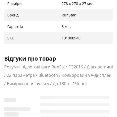
тих, хто цінує якість та комфорт.
Розміри
278 x 278 x 27 мм
Бренд
RunStar
Гарантія
3 міс.
SKU
101908940
Відгуки про товар
Розумні підлогові ваги RunStar FG2016 / Діагностичні
/ 22 параметра / Bluetooth / Кольоровий VA-дисплей
/ Вимірювання пульсу / До 180 кг / Чорні