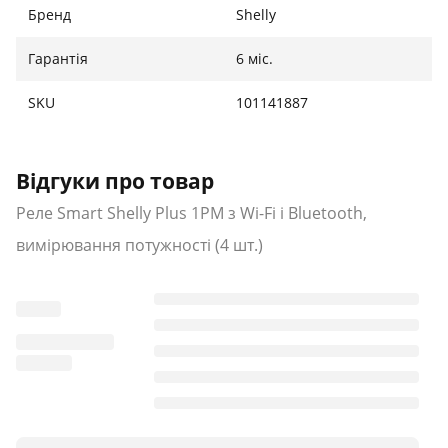
за 10 хвилин. Покращена безпека – підтримка MQTT і
Бренд
Shelly
WSS, підтримка TLS і користувацьких сертифікатів.
Гарантія
6 міс.
SKU
101141887
Відгуки про товар
Реле Smart Shelly Plus 1PM з Wi-Fi і Bluetooth,
вимірювання потужності (4 шт.)