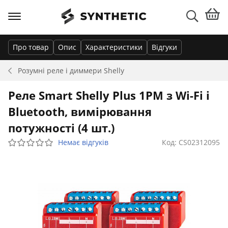
Про товар
Опис
Характеристики
Відгуки
Розумні реле і диммери
Shelly
Реле Smart Shelly Plus 1PM з Wi-Fi і
Bluetooth, вимірювання
потужності (4 шт.)
Немає відгуків
Код: CS02312095