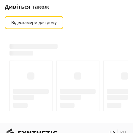
Дивіться також
Відеокамери для дому
UA
RU