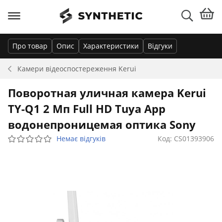
Про товар
Опис
Характеристики
Відгуки
Камери відеоспостереження
Kerui
Поворотная уличная камера Kerui
TY-Q1 2 Мп Full HD Tuya App
водонепроницемая оптика Sony
Немає відгуків
Код: CS01393906