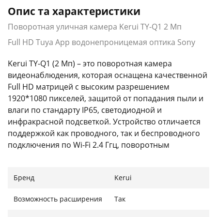
Опис та характеристики
Поворотная уличная камера Kerui TY-Q1 2 Мп
Full HD Tuya App водонепроницемая оптика Sony
Kerui TY-Q1 (2 Мп) – это поворотная камера
видеонаблюдения, которая оснащена качественной
Full HD матрицей с высоким разрешением
1920*1080 пикселей, защитой от попадания пыли и
влаги по стандарту IP65, светодиодной и
инфракрасной подсветкой. Устройство отличается
поддержкой как проводного, так и беспроводного
подключения по Wi-Fi 2.4 Ггц, поворотным
механизмом, который позволяет изменять
направление объектива в пределах 270 градусов по
Бренд
Kerui
горизонтали и 90 по вертикали и функцией
автоматического слежения за движущимися
Возможность расширения
Так
объектами. Помимо этого Kerui TY-Q1 поддерживает
начало записи по движению, функцию радионяни и