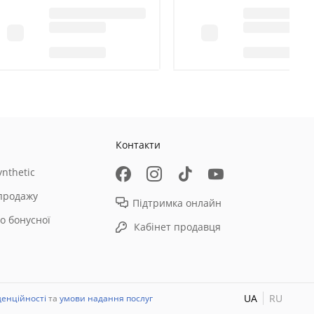
Контакти
nthetic
продажу
Підтримка онлайн
о бонусної
Кабінет продавця
UA
RU
денційності
та
умови надання послуг