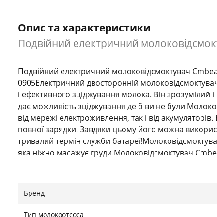
Опис та характеристики
Подвійний електричний молоковідсмокт
Подвійний електричний молоковідсмоктувач Cmbear
0905Електричний двосторонній молоковідсмоктувач 
і ефективного зціджування молока. Він зрозумілий і
дає можливість зціджування де б ви не були!Молок
від мережі електроживлення, так і від акумуляторів
повної зарядки. Завдяки цьому його можна використо
тривалий термін служби батареї!Молоковідсмоктув
яка ніжно масажує груди.Молоковідсмоктувач Cmbea
природному смоктанні дитини. Перша фаза стимулює в
глибоке смоктання.Молоковідсмоктувач дозволяє ре
індивідуальних потреб мами.Переваги моделі Cmbea
Бренд
більше молока за менший час за допомогою подушеч
це робила б ваша дитина, а також2 моторам, які доз
Тип молокоотсоса