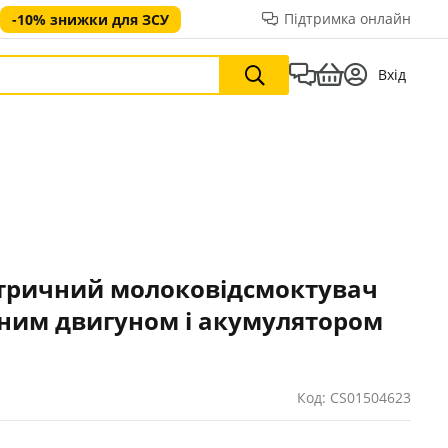
Підтримка онлайн
-10% знижки для ЗСУ
Вхід
тричний молоковідсмоктувач
йним двигуном і акумулятором
Код: CS01504623