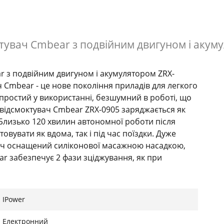
увач Cmbear з подвійним двигуном і акуму
 з подвійним двигуном і акумулятором ZRX-
Cmbear - це нове покоління приладів для легкого
 простий у використанні, безшумний в роботі, що
овідсмоктувач Cmbear ZRX-0905 заряджається як
. Близько 120 хвилин автономної роботи після
вувати як вдома, так і під час поїздки. Дуже
ач оснащений силіконової масажною насадкою,
r забезпечує 2 фази зціджування, як при
ідток молока з грудей, друга імітує повільне і
гулювати ритм і силу зціджування відповідно до
r ZRX-0905:Швидкий відтік молока!Зціджуйте
IPower
ки, яка стимулює і зціджує молоко так само, як
воляють зціджувати з двох сторін
Електронний