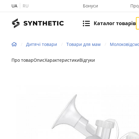
UA
RU
Бонуси
Про
Каталог товарів
Дитячі товари
Товари для мам
Молоковідсмо
Про товар
Опис
Характеристики
Відгуки