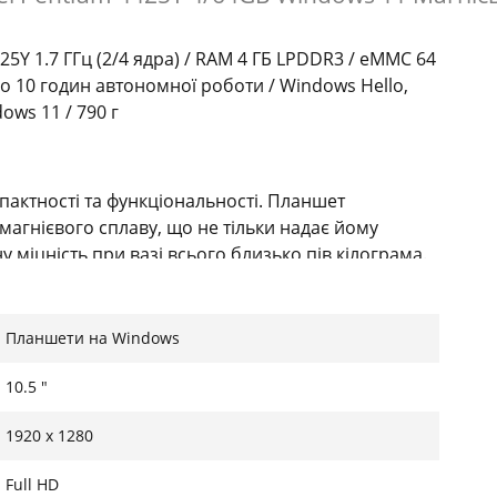
4425Y 1.7 ГГц (2/4 ядра) / RAM 4 ГБ LPDDR3 / eMMC 64
 / До 10 годин автономної роботи / Windows Hello,
ows 11 / 790 г
пактності та функціональності. Планшет
магнієвого сплаву, що не тільки надає йому
 міцність при вазі всього близько пів кілограма.
встановлювати пристрій під будь-яким зручним
ий робочий інструмент. Це ідеальне рішення для
 подорожує або навчається дистанційно, не
Планшети на Windows
10.5 "
1920 x 1280
еєм PixelSense з роздільною здатністю Full HD
ікселів, що робить текст чітким, а кольори —
Full HD