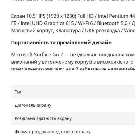
Екран 10.5" IPS (1920 x 1280) Full HD / Intel Pentium 
ГБ / Intel UHD Graphics 615 / Wi-Fi 6 / Bluetooth 5.0
Магнієвий корпус, Клавіатура / UKR розкладка / Wind
Портативність та преміальний дизайн
Microsoft Surface Go 2 — це ідеальне поєднання ком
виконаний у витонченому корпусі з високоякісного 
преміального вигляду, але й забезпечує надзвичайну
Завдяки вбудованій відкидній підставці ви можете 
кутом, перетворюючи його з планшета на повноцінн
тих, хто постійно перебуває в русі, працює в кафе,
Тип
бажаючи обтяжувати себе важкою технікою.
Діагональ екрану
Яскравий дисплей PixelSense та мультимедіа
Роздільна здатність екрану
Пристрій оснащений сенсорним 10,5-дюймовим диспл
(1920x1280). Екран вирізняється високою щільністю п
Формат роздільної здатності екрану