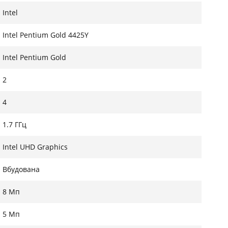
шет протягом усього робочого дня без
Intel
 підключення периферійних пристроїв та
Intel Pentium Gold 4425Y
Intel Pentium Gold
2
4
1.7 ГГц
Intel UHD Graphics
Вбудована
8 Мп
5 Мп