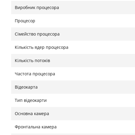
роботи до 10 годин дозволяє використовувати план
Виробник процесора
підзарядки. Порт USB-C забезпечує універсальність
можливість швидкої передачі даних.
Процесор
Знайшли помилку?
Повідомити
Сімейство процесора
Кількість ядер процесора
Кількість потоків
Частота процесора
Відеокарта
Тип відеокарти
Основна камера
Фронтальна камера