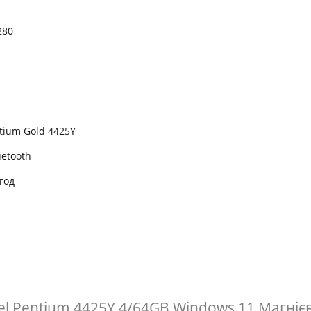
280
ntium Gold 4425Y
uetooth
год
ntel Pentium 4425Y 4/64GB Windows 11 Магніє