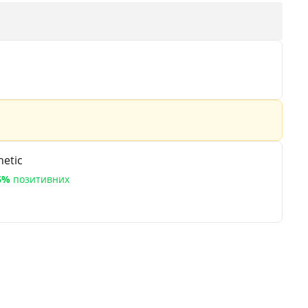
etic
6%
позитивних