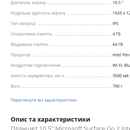
Діагональ екрану
10.5 "
Роздільна здатність екрану
1920 x 1
Тип матриці
IPS
Оперативна пам'ять
4 ГБ
Вбудована пам'ять
64 ГБ
Процесор
Intel Pe
Бездротові підключення
Wi-Fi, Bl
Ємність акумулятора, мА·ч
3500 мА·
Вага
790 г
Переглянути всі характеристики
Опис та характеристики
Планшет 10.5" Microsoft Surface Go 2 I