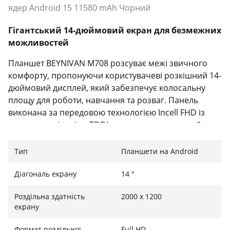
ядер Android 15 11580 mAh Чорний
Гігантський 14-дюймовий екран для безмежних
можливостей
Планшет BEYNIVAN M708 розсуває межі звичного
комфорту, пропонуючи користувачеві розкішний 14-
дюймовий дисплей, який забезпечує колосальну
площу для роботи, навчання та розваг. Панель
виконана за передовою технологією Incell FHD із
повною ламінацією TDDI, що гарантує миттєвий
відгук на дотики та кришталеву чіткість зображення
з роздільною здатністю 2200 x 1200 пікселів. Завдяки
Тип
Планшети на Android
кінематографічному співвідношенню сторін 16:10 та
яскравості в 300 ніт, цей екран ідеально підходить
Діагональ екрану
14 "
для перегляду фільмів та роботи з документами.
Роздільна здатність
2000 x 1200
Окрім того, дисплей отримав сертифікацію TÜV та
екрану
спеціальне покриття Anti-Glare (AG), яке ефективно
блокує шкідливе синє світло, захищаючи ваші очі від
Формат роздільної
Full HD