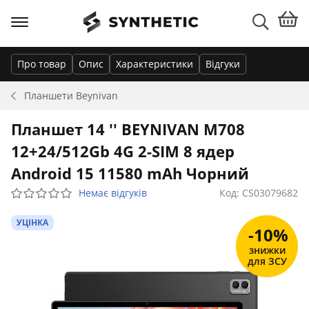
Про товар
Опис
Характеристики
Відгуки
Планшети
Beynivan
Планшет 14 '' BEYNIVAN M708
12+24/512Gb 4G 2-SIM 8 ядер
Android 15 11580 mAh Чорний
Немає відгуків
Код: CS03079682
УЦІНКА
-10%
знижки
для ЗСУ