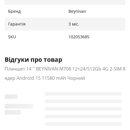
звик йти на компроміси між стилем, мобільністю та
максимальною продуктивністю.
Бренд
Beynivan
Гарантія
3 міс.
SKU
102053685
Відгуки про товар
Планшет 14 '' BEYNIVAN M708 12+24/512Gb 4G 2-SIM 8
ядер Android 15 11580 mAh Чорний