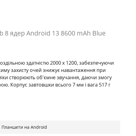
Gb 8 ядер Android 13 8600 mAh Blue
дільною здатністю 2000 x 1200, забезпечуючи
жиму захисту очей знижує навантаження при
міки створюють об'ємне звучання, даючи змогу
. Корпус завтовшки всього 7 мм і вага 517 г
віртуальної) для плавної багатозадачності без
розширення до 1 ТБ за допомогою карти microSD
Планшети на Android
атки без обмежень.