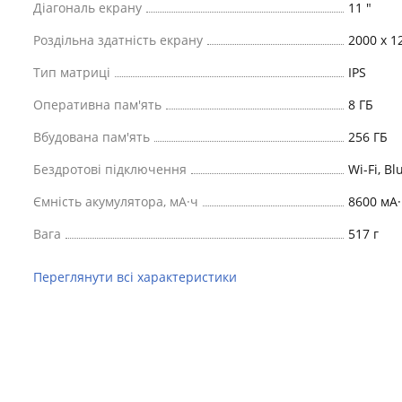
Діагональ екрану
11 "
Роздільна здатність екрану
2000 x 1
Тип матриці
IPS
Оперативна пам'ять
8 ГБ
Вбудована пам'ять
256 ГБ
Бездротові підключення
Wi-Fi, Bl
Ємність акумулятора, мА·ч
8600 мА·
Вага
517 г
Переглянути всі характеристики