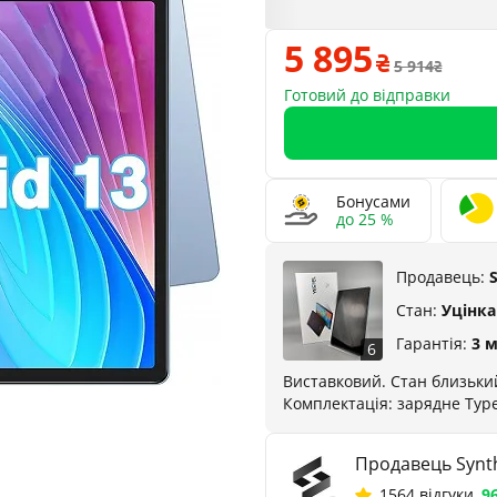
5 895
5 914
Готовий до відправки
Бонусами
до 25 %
Продавець:
Стан:
Уцінка
Гарантія:
3 м
6
Виставковий. Стан близький
Комплектація: зарядне Тype
Продавець Synth
1564 відгуки
,
9