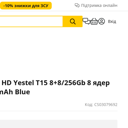
Підтримка онлайн
-10% знижки для ЗСУ
Вхід
 HD Yestel T15 8+8/256Gb 8 ядер
 mAh Blue
Код: CS03079692