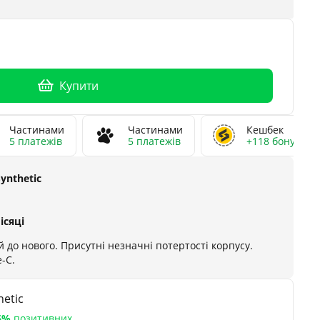
Купити
Частинами
Частинами
Кешбек
5 платежів
5 платежів
+118 бонусів
Synthetic
ісяці
 до нового. Присутні незначні потертості корпусу.
-C.
etic
6%
позитивних