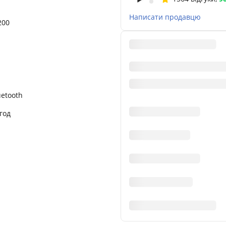
Написати продавцю
200
uetooth
год