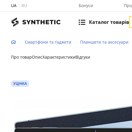
UA
RU
Бонуси
Про
Каталог товарів
Смартфони та ґаджети
Планшети та аксесуари
Про товар
Опис
Характеристики
Відгуки
УЦІНКА