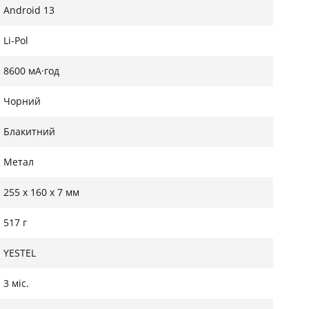
Android 13
Li-Pol
8600 мА·год
Чорний
Блакитний
Метал
255 х 160 х 7 мм
517 г
YESTEL
3 міс.