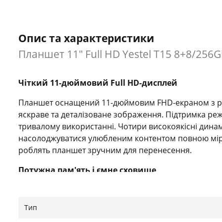
Опис та характеристики
Планшет 11" Full HD Yestel T15 8+8/256
Чіткий 11-дюймовий Full HD-дисплей
Планшет оснащений 11-дюймовим FHD-екраном з роз
яскраве та деталізоване зображення. Підтримка ре
тривалому використанні. Чотири високоякісні дина
насолоджуватися улюбленим контентом повною мірою
роблять планшет зручним для перенесення.
Потужна пам'ять і ємне сховище
Пристрій оснащений 16 ГБ ОЗП (8 ГБ фізичної + 8 ГБ 
зависань. Вбудована пам'ять 256 ГБ з можливістю 
Тип
дає змогу зберігати фільми, фото, документи та дод