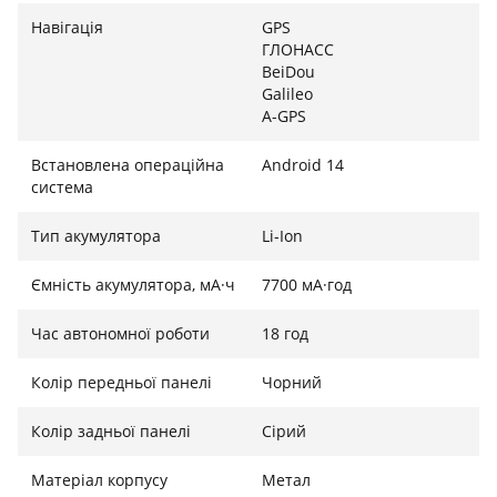
Навігація
GPS
ГЛОНАСС
BeiDou
Galileo
A-GPS
Встановлена ​​операційна
Android 14
система
Тип акумулятора
Li-Ion
Ємність акумулятора, мА·ч
7700 мА·год
Час автономної роботи
18 год
Колір передньої панелі
Чорний
Колір задньої панелі
Сірий
Матеріал корпусу
Метал