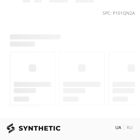
SPC: P101QN2A
UA
RU