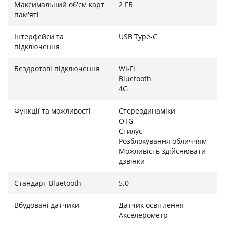
Smart Lens. Усі ваші дані надійно захищені завдяки
Максимальний об'єм карт
2 ГБ
миттєвому сканеру обличчя, а потужні
пам'яті
стереодинаміки доповнюють ідеальну картину
глибоким звуком.
Інтерфейси та
USB Type-C
підключення
Бездротові підключення
Wi-Fi
Bluetooth
4G
Функції та можливості
Стереодинаміки
OTG
Стилус
Розблокування обличчям
Можливість здійснювати
дзвінки
Стандарт Bluetooth
5.0
Вбудовані датчики
Датчик освітлення
Акселерометр