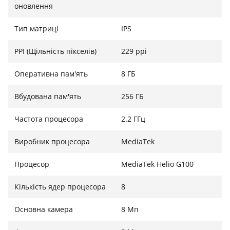
оновлення
Тип матриці
IPS
Захист та автономність
PPI (Щільність пікселів)
229 ppi
Корпус планшета має захист від пилу та вологи, що є
рідкістю для такого класу пристроїв. Тонкий дизайн
Оперативна пам'ять
8 ГБ
приховує потужний акумулятор на 8000 мАг з
підтримкою швидкої зарядки 33 Вт. Для підключення
Вбудована пам'ять
256 ГБ
доступні сучасні модулі Wi-Fi 5 та Bluetooth 5.3.
Частота процесора
2.2 ГГц
Виробник процесора
MediaTek
Процесор
MediaTek Helio G100
Кількість ядер процесора
8
Основна камера
8 Мп