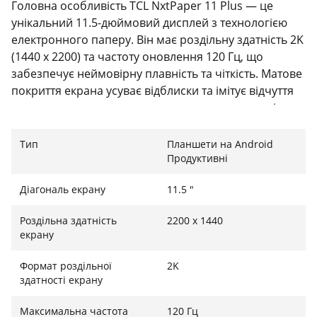
Головна особливість TCL NxtPaper 11 Plus — це
унікальний 11.5-дюймовий дисплей з технологією
електронного паперу. Він має роздільну здатність 2K
(1440 x 2200) та частоту оновлення 120 Гц, що
забезпечує неймовірну плавність та чіткість. Матове
покриття екрана усуває відблиски та імітує відчуття
паперу, значно знижуючи навантаження на очі
навіть при тривалому читанні чи роботі стилусом.
Тип
Планшети на Android
Продуктивні
Найновіший Android 15 та потужність
Діагональ екрану
11.5 "
Планшет працює під управлінням найсвіжішої
Роздільна здатність
2200 x 1440
операційної системи Android 15, яка пропонує
екрану
передові функції безпеки та зручності. Серцем
пристрою став новий 8-ядерний процесор MediaTek
Формат роздільної
2K
Helio G100, який легко справляється з будь-якими
здатності екрану
завданнями. Вбудовані 256 ГБ пам'яті дозволяють
зберігати величезну кількість контенту.
Максимальна частота
120 Гц