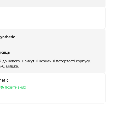
Synthetic
місяць
 до нового. Присутні незначні потертості корпусу.
-C, мишка.
etic
6%
позитивних