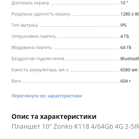
Діагональ екрану
10 "
Роздільна здатність екрану
1280 x 8
Тип матриці
IPS
Оперативна пам'ять
4 ГБ
Вбудована пам'ять
64 ГБ
Бездротові підключення
Bluetooth
Ємність акумулятора, мА·ч
6580 мА·
Вага
604 г
Переглянути всі характеристики
Опис та характеристики
Планшет 10" ‎Zonko K118 4/64Gb 4G 2-SIM