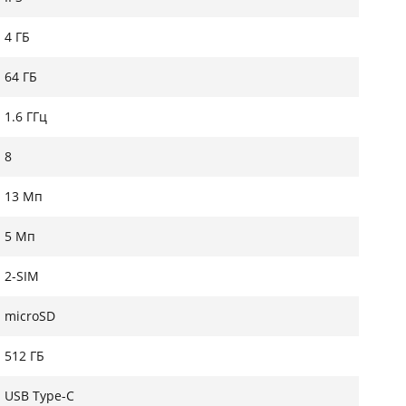
стання, роблячи планшет ідеальним супутником у
4 ГБ
64 ГБ
1.6 ГГц
8
13 Мп
5 Мп
2-SIM
microSD
512 ГБ
USB Type-C