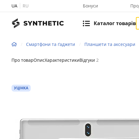
UA
RU
Бонуси
Про
Каталог товарів
Смартфони та ґаджети
Планшети та аксесуари
Про товар
Опис
Характеристики
Відгуки
2
УЦІНКА