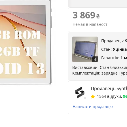
3 869
Немає в наявності
Продавець:
Стан:
Уцінка
Гарантія:
1 
4
Виставковий. Стан близький
Комплектація: зарядне Type
Продавець Synth
1564 відгуки
,
9
Написати продавцю