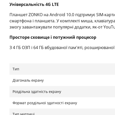
Універсальність 4G LTE
Планшет ZONKO на Android 10.0 підтримує SIM-карти 
смартфона і планшета. У комплекті миша, клавіатура
змогу завантажувати популярні додатки, як-от YouTub
Просторе сховище і потужний процесор
З 4 ГБ ОЗП і 64 ГБ вбудованої пам'яті, розширюваної
розваг. Зберігайте файли, ігри та відео, насолод
процесору.
Тип
Камери та екран Full HD
Задня камера 13 МП і фронтальна 5 МП дають змогу 
Діагональ екрану
роздільною здатністю 1280 x 800 підтримує перегляд 
Роздільна здатність екрану
втоми.
Довга автономність
Формат роздільної здатності екрану
Батарея ємністю 6580 мАг забезпечує до 8 годин онл
Тип матриці