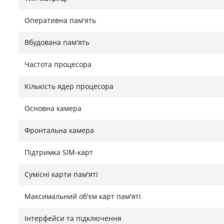
Android 10 гарантує стабільність і простоту викори
подорожах.
Оперативна пам'ять
Знайшли помилку?
Повідомити
Вбудована пам'ять
Частота процесора
Кількість ядер процесора
Основна камера
Фронтальна камера
Підтримка SIM-карт
Сумісні карти пам'яті
Максимальний об'єм карт пам'яті
Інтерфейси та підключення