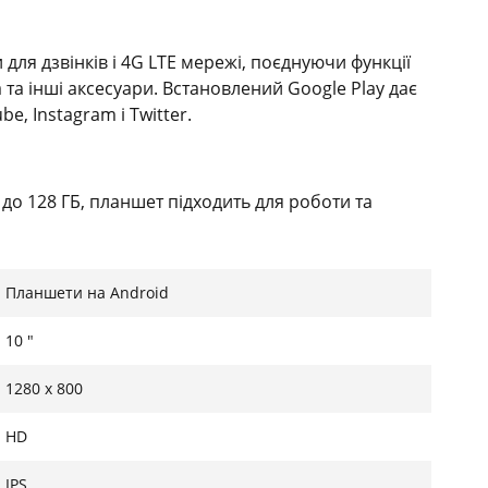
для дзвінків і 4G LTE мережі, поєднуючи функції
 та інші аксесуари. Встановлений Google Play дає
e, Instagram і Twitter.
 до 128 ГБ, планшет підходить для роботи та
жуючись плавною роботою завдяки восьмиядерному
Планшети на Android
зберігати важливі моменти. IPS HD-екран з
10 "
відео у форматі 1080p Full HD, захищаючи очі від
1280 x 800
HD
айн-відео, 20 годин дзвінків або 28 годин музики.
IPS