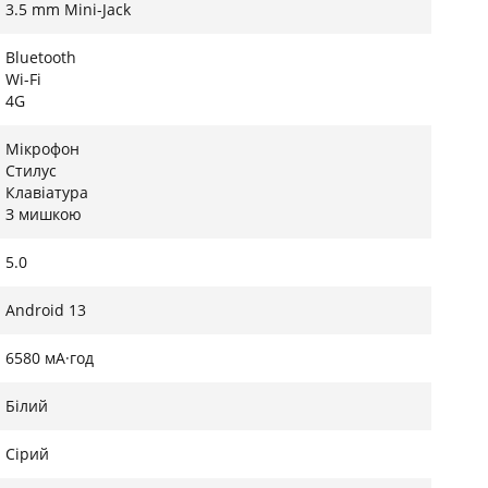
3.5 mm Mini-Jack
Bluetooth
Wi-Fi
4G
Мікрофон
Стилус
Клавіатура
З мишкою
5.0
Android 13
6580 мА·год
Білий
Сірий