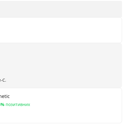
-С.
etic
6%
позитивних