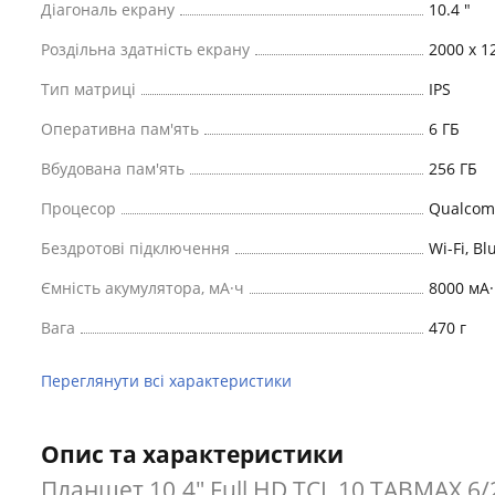
Діагональ екрану
10.4 "
Роздільна здатність екрану
2000 x 1
Тип матриці
IPS
Оперативна пам'ять
6 ГБ
Вбудована пам'ять
256 ГБ
Процесор
Qualcom
Бездротові підключення
Wi-Fi, Bl
Ємність акумулятора, мА·ч
8000 мА·
Вага
470 г
Переглянути всі характеристики
Опис та характеристики
Планшет 10.4" Full HD TCL 10 TABMAX 6