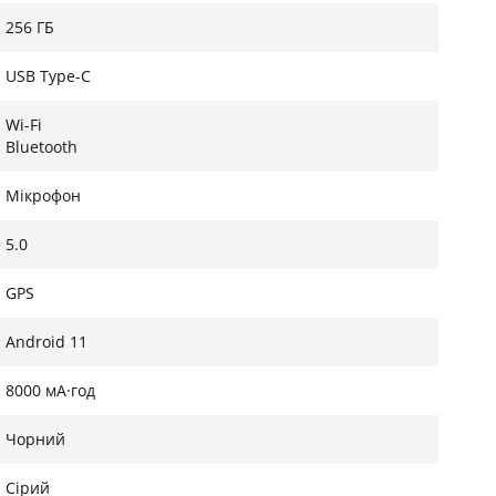
256 ГБ
USB Type-C
Wi-Fi
Bluetooth
Мікрофон
5.0
GPS
Android 11
8000 мА·год
Чорний
Сірий