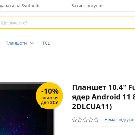
давати на Synthetic
Захист покупця
Планшети
TCL
Планшет 10.4" Fu
-10%
ядер Android 11 
знижки
для ЗСУ
2DLCUA11)
Немає відгуків