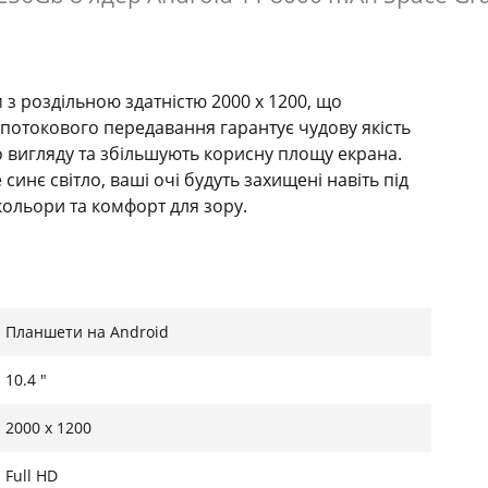
 роздільною здатністю 2000 x 1200, що
 потокового передавання гарантує чудову якість
о вигляду та збільшують корисну площу екрана.
синє світло, ваші очі будуть захищені навіть під
кольори та комфорт для зору.
в
Планшети на Android
воляє зберігати тисячі фотографій, відео, музики
 є можливість розширення до 512 ГБ за допомогою
10.4 "
вжди буде доступ до улюбленого контенту без
2000 x 1200
Full HD