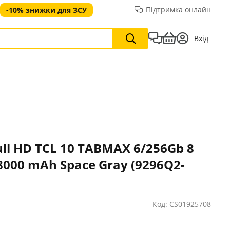
Підтримка онлайн
-10% знижки для ЗСУ
Вхід
ll HD TCL 10 TABMAX 6/256Gb 8
8000 mAh Space Gray (9296Q2-
Код: CS01925708