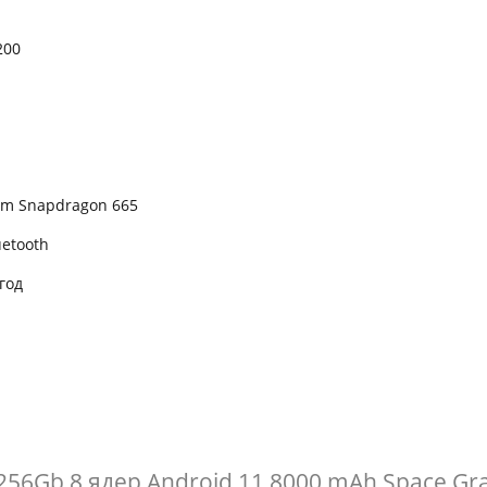
200
m Snapdragon 665
uetooth
год
/256Gb 8 ядер Android 11 8000 mAh Space G