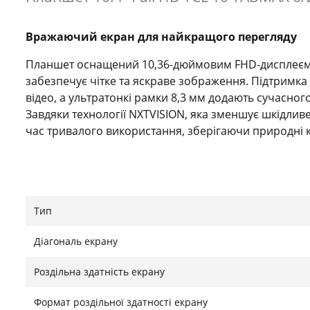
Вражаючий екран для найкращого перегляду
Планшет оснащений 10,36-дюймовим FHD-дисплеєм з
забезпечує чітке та яскраве зображення. Підтримка
відео, а ультратонкі рамки 8,3 мм додають сучасног
Завдяки технології NXTVISION, яка зменшує шкідливе 
час тривалого використання, зберігаючи природні 
Величезний обсяг пам’яті для всіх ваших файлі
Тип
Планшет пропонує 256 ГБ вбудованої пам’яті, що доз
та документів. Якщо вам потрібно ще більше місця,
Діагональ екрану
microSD-карти (продається окремо). Тепер у вас за
необхідності видаляти важливі файли.
Роздільна здатність екрану
Формат роздільної здатності екрану