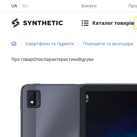
UA
RU
Бонуси
Про
Каталог товарів
Смартфони та ґаджети
Планшети та аксесуари
Про товар
Опис
Характеристики
Відгуки