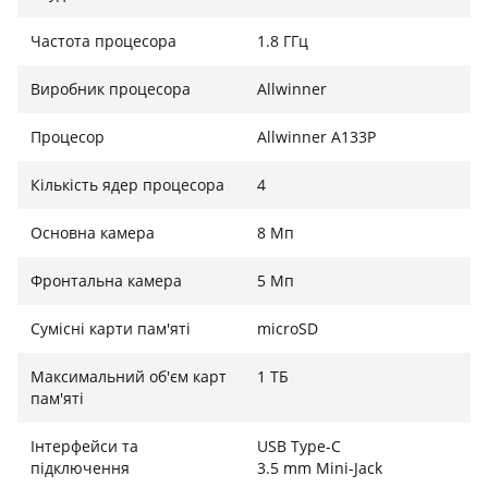
забезпечить надійну підтримку без необхідності
постійного підключення до зарядного пристрою.
Частота процесора
1.8 ГГц
Виробник процесора
Allwinner
Процесор
Allwinner A133P
Кількість ядер процесора
4
Основна камера
8 Мп
Фронтальна камера
5 Мп
Сумісні карти пам'яті
microSD
Максимальний об'єм карт
1 ТБ
пам'яті
Інтерфейси та
USB Type-C
підключення
3.5 mm Mini-Jack