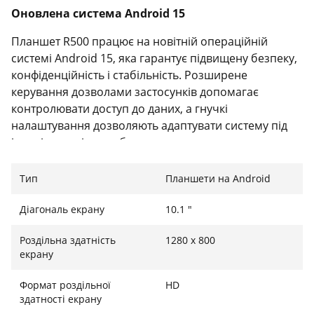
Оновлена система Android 15
Планшет R500 працює на новітній операційній
системі Android 15, яка гарантує підвищену безпеку,
конфіденційність і стабільність. Розширене
керування дозволами застосунків допомагає
контролювати доступ до даних, а гнучкі
налаштування дозволяють адаптувати систему під
індивідуальні потреби користувача.
Потужний восьмиядерний процесор
Тип
Планшети на Android
Завдяки процесору Octa-Core із частотою 2.0 ГГц,
Діагональ екрану
10.1 "
R500 забезпечує швидку й плавну роботу в будь-
яких умовах — від базових щоденних завдань до
Роздільна здатність
1280 x 800
багатозадачної офісної діяльності. Висока
екрану
продуктивність дозволяє зосередитися на
головному без затримок і зависань.
Формат роздільної
HD
здатності екрану
22 ГБ оперативної пам’яті та 128 ГБ сховища