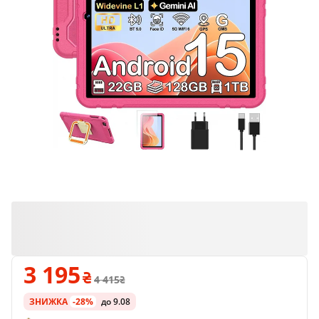
3 195
4 415
ЗНИЖКА
-28%
до 9.08