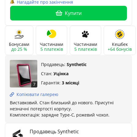
Нагадайте про закінчення
Купити
Бонусами
Частинами
Частинами
Кешбек
до 25 %
5 платежів
5 платежів
+64 бонусів
Продавець:
Synthetic
Стан:
Уцінка
Гарантія:
3 місяці
7
Копіювати галерею
Виставковий. Стан близький до нового. Присутні
незначні потертості корпусу.
Комплектація: зарядне Тype-C, рожевий чохол.
Продавець Synthetic