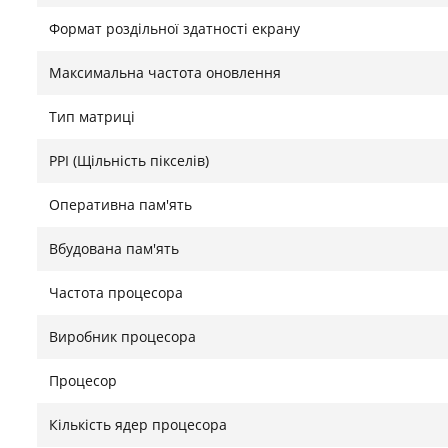
підходять для фотографування, відеодзвінків і скану
Формат роздільної здатності екрану
карт дозволяє залишатися на зв'язку навіть без досту
Максимальна частота оновлення
Тривала автономність та корисні функції
Тип матриці
Акумулятор ємністю 7680 мА·год підтримує швидке з
тривалий час автономної роботи. Планшет підтрим
PPI (Щільність пікселів)
обличчя, навігаційні системи GPS, BeiDou та Galileo
мишею. До комплекту входить стилус, який стане у 
Оперативна пам'ять
роботи з графікою.
Вбудована пам'ять
Знайшли помилку?
Повідомити
Частота процесора
Виробник процесора
Процесор
Кількість ядер процесора