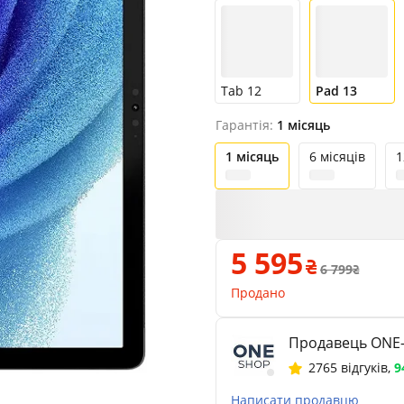
Tab 12
Pad 13
Гарантія:
1 місяць
1 місяць
6 місяців
1
5 595
6 799
Продано
Продавець ONE
2765 відгуків
,
9
Написати продавцю