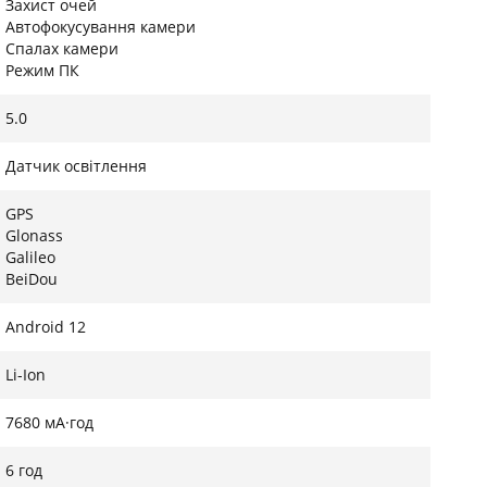
Захист очей
Автофокусування камери
Спалах камери
Режим ПК
5.0
Датчик освітлення
GPS
Glonass
Galileo
BeiDou
Android 12
Li-Ion
7680 мА·год
6 год