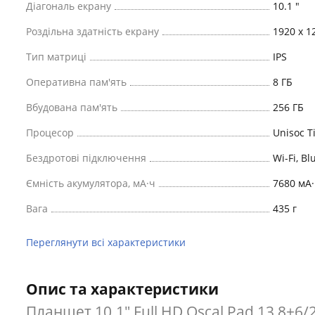
Діагональ екрану
10.1 "
Роздільна здатність екрану
1920 x 1
Тип матриці
IPS
Оперативна пам'ять
8 ГБ
Вбудована пам'ять
256 ГБ
Процесор
Unisoc T
Бездротові підключення
Wi-Fi, Bl
Ємність акумулятора, мА·ч
7680 мА·
Вага
435 г
Переглянути всі характеристики
Опис та характеристики
Планшет 10.1" Full HD Oscal Pad 13 8+6