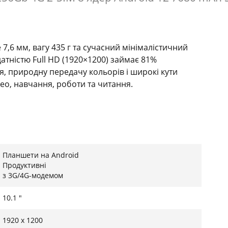
,6 мм, вагу 435 г та сучасний мінімалістичний
атністю Full HD (1920×1200) займає 81%
, природну передачу кольорів і широкі кути
ео, навчання, роботи та читання.
T606 у поєднанні з 8 ГБ оперативної пам'яті з
будоване сховище обсягом 256 ГБ дозволяє
сунків, а підтримка карт пам'яті microSD до 1 ТБ
Планшети на Android
керуванням Android 12 з фірмовою оболонкою
Продуктивні
з 3G/4G-модемом
10.1 "
mart-K забезпечують чисте та насичене звучання
1920 x 1200
и. Основна камера на 13 МП і фронтальна на 8 МП