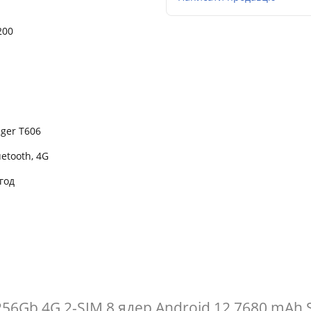
200
iger T606
uetooth, 4G
год
/256Gb 4G 2-SIM 8 ядер Android 12 7680 mAh 