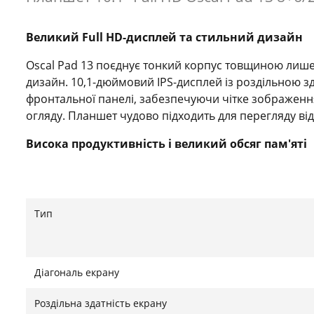
Великий Full HD-дисплей та стильний дизайн
Oscal Pad 13 поєднує тонкий корпус товщиною лише 7
дизайн. 10,1-дюймовий IPS-дисплей із роздільною зд
фронтальної панелі, забезпечуючи чітке зображення
огляду. Планшет чудово підходить для перегляду від
Висока продуктивність і великий обсяг пам'яті
За швидкодію відповідає 8-ядерний процесор Unisoc 
можливістю програмного розширення ще на 6 ГБ. В
зберігати велику кількість файлів, фотографій і засто
Тип
забезпечує ще більше місця. Планшет працює під 
DokeOS_P 3.0.
Якісний звук, камери та мобільний зв'язок
Діагональ екрану
Подвійні стереодинаміки Dual-Box із технологією S
Роздільна здатність екрану
під час перегляду фільмів і прослуховування музик