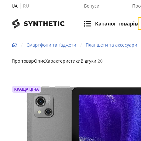
UA
RU
Бонуси
Про
Каталог товарів
Смартфони та ґаджети
Планшети та аксесуари
Про товар
Опис
Характеристики
Відгуки
20
КРАЩА ЦІНА