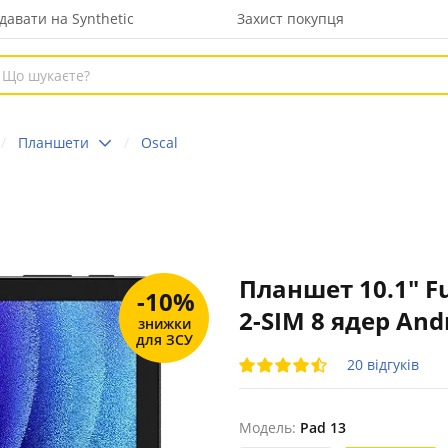
давати на Synthetic
Захист покупця
Планшети
Oscal
Планшет 10.1" Fu
-10%
2-SIM 8 ядер And
знижки
для ЗСУ
20 відгуків
Модель:
Pad 13