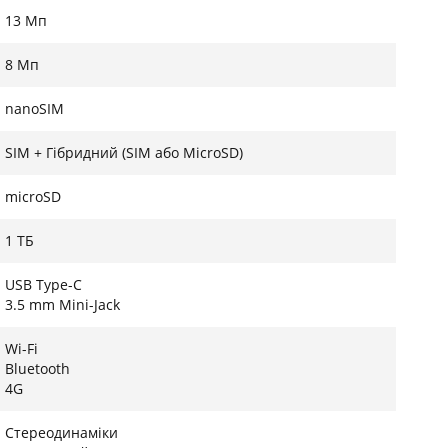
13 Мп
8 Мп
nanoSIM
SIM + Гібридний (SIM або MicroSD)
microSD
1 ТБ
USB Type-C
3.5 mm Mini-Jack
Wi-Fi
Bluetooth
4G
Стереодинаміки