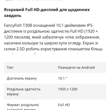
Яскравий Full HD-дисплей для щоденних
завдань
FancyFish T30B оснащений 10,1-дюймовим IPS-
дисплеєм із роздільною здатністю Full HD (1920 ×
1200 пікселів), який забезпечує чітке зображення,
насичені кольори та широкі кути огляду. Екран зі
склом 2.5D робить користування планшетом більш
комфортним, а його розміри чудово підходять для
перегляду відео, читання, вебсерфінгу, навчання та
роботи з документами.
Тип
Планшети на Android
Продуктивність і великий запас пам'яті
Діагональ екрану
10.1 "
Планшет працює під керуванням Android 13 та
Роздільна здатність
1920 x 1200
оснащений 8-ядерним процесором, що забезпечує
екрану
стабільну роботу повсякденних застосунків і плавне
перемикання між ними. Модель має 6 ГБ
Формат роздільної
Full HD
оперативної пам'яті з можливістю використання ще
здатності екрану