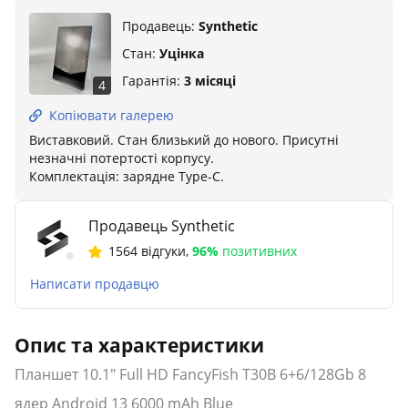
Продавець:
Synthetic
Стан:
Уцінка
Гарантія:
3 місяці
4
Копіювати галерею
Виставковий. Стан близький до нового. Присутні
незначні потертості корпусу.
Комплектація: зарядне Тype-C.
Продавець Synthetic
1564 відгуки
,
96%
позитивних
Написати продавцю
Опис та характеристики
Планшет 10.1" Full HD FancyFish T30B 6+6/128Gb 8
ядер Android 13 6000 mAh Blue