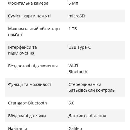
Фронтальна камера
5 Мп
FancyFish T30B поєднує якісний Full HD-дисплей,
сучасну операційну систему Android 13,
Сумісні карти пам'яті
microSD
продуктивний 8-ядерний процесор і містке сховище.
Це практичне рішення для перегляду мультимедіа,
Максимальний об'єм карт
1 ТБ
онлайн-навчання, спілкування, роботи з
пам'яті
документами та виконання повсякденних завдань.
Інтерфейси та
USB Type-C
підключення
Бездротові підключення
Wi-Fi
Bluetooth
Функції та можливості
Стереодинаміки
Батьківський контроль
Стандарт Bluetooth
5.0
Вбудовані датчики
Датчик освітлення
Навігація
Galileo