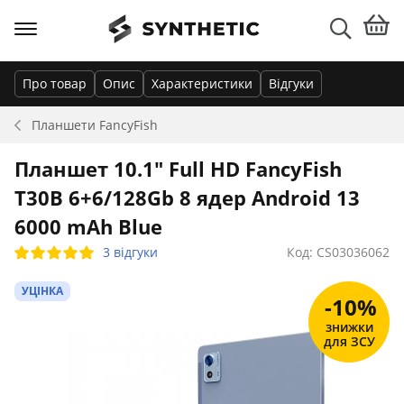
Про товар
Опис
Характеристики
Відгуки
Планшети
FancyFish
Планшет 10.1" Full HD FancyFish
T30B 6+6/128Gb 8 ядер Android 13
6000 mAh Blue
3 відгуки
Код: CS03036062
УЦІНКА
-10%
знижки
для ЗСУ