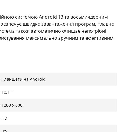
ійною системою Android 13 та восьмиядерним
забезпечує швидке завантаження програм, плавне
Система також автоматично очищає непотрібні
ористування максимально зручним та ефективним.
ГБ внутрішнього сховища, яке можна розширити до 1
Планшети на Android
я з багатозадачністю та великими файлами.
табільне підключення до мережі, а також легку
10.1 "
ережами.
1280 x 800
HD
тністю 1280 × 800 дарує чітку та насичену
IPS