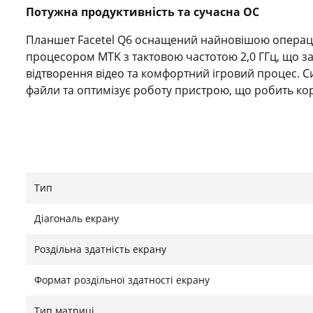
Потужна продуктивність та сучасна ОС
Планшет Facetel Q6 оснащений найновішою операц
процесором MTK з тактовою частотою 2,0 ГГц, що 
відтворення відео та комфортний ігровий процес. 
файли та оптимізує роботу пристрою, що робить к
Великі обсяги пам’яті та швидке підключення
Завдяки 12 ГБ оперативної пам’яті (6+6 ГБ) та 128 
Тип
ТБ за допомогою карти TF, планшет легко впораєтьс
Підтримка 5G WiFi та 2.4G WiFi гарантує швидке та с
Діагональ екрану
синхронізацію з усіма домашніми та мобільними м
Роздільна здатність екрану
Яскравий дисплей та автономність
Формат роздільної здатності екрану
10,1-дюймовий 2.5D IPS-дисплей HD з роздільною зда
Тип матриці