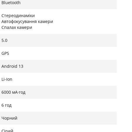
Bluetooth
Стереодинаміки
Автофокусування камери
Спалах камери
5.0
GPS
Android 13
Li-Ion
6000 мА·год
6 год
Чорний
Сірий