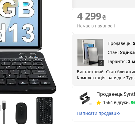
4 299
Немає в наявності
Продавець:
Стан:
Уцінка
Гарантія:
3 м
6
Виставковий. Стан близький
Комплектація: зарядне Type
Продавець Synth
1564 відгуки
,
9
Написати продавцю