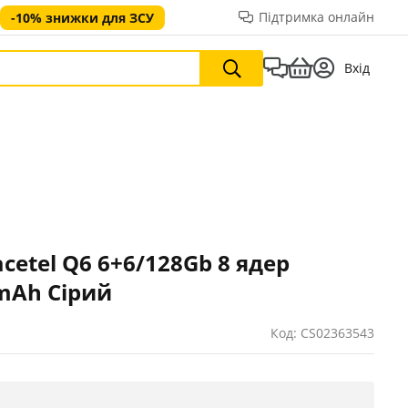
Підтримка онлайн
-10% знижки для ЗСУ
Вхід
cetel Q6 6+6/128Gb 8 ядер
 mAh Сірий
Код: CS02363543