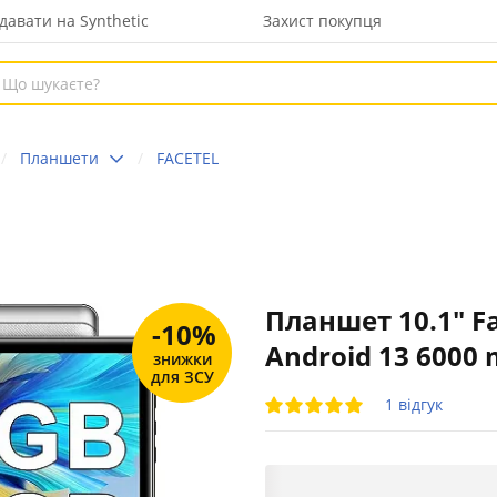
давати на Synthetic
Захист покупця
Планшети
FACETEL
Планшет 10.1" Fa
-10%
Android 13 6000
знижки
для ЗСУ
1 відгук