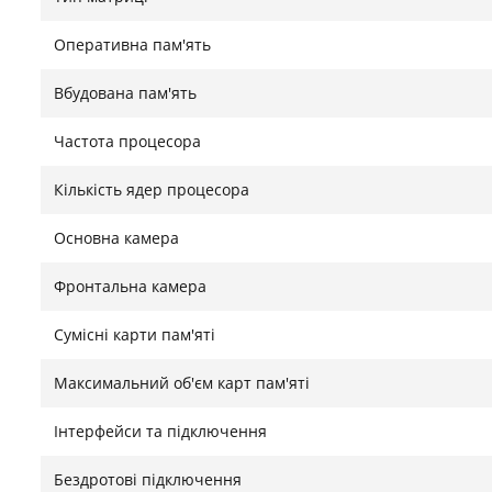
картинку, а 6000 мАг акумулятор забезпечує до 6–8
Bluetooth-передачу файлів, а також оснащений 5 
Оперативна пам'ять
фото, відео та відеодзвінків.
Вбудована пам'ять
Частота процесора
Комплект аксесуарів та універсальне використ
Кількість ядер процесора
Facetel Q6 постачається з повним набором аксесуарі
плівка, зарядний пристрій, кабель Type-C та OTG а
Основна камера
миттєво перетворюється на міні-ноутбук, що робить
Це чудовий і практичний подарунок для родини та д
Фронтальна камера
Знайшли помилку?
Повідомити
Сумісні карти пам'яті
Максимальний об'єм карт пам'яті
Інтерфейси та підключення
Бездротові підключення