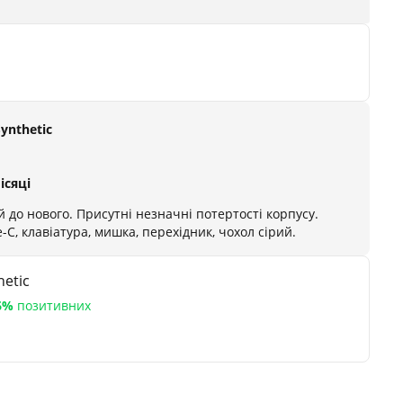
Synthetic
ісяці
 до нового. Присутні незначні потертості корпусу.
-C, клавіатура, мишка, перехідник, чохол сірий.
etic
6%
позитивних