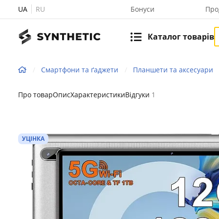
UA
RU
Бонуси
Про
Каталог товарів
Смартфони та ґаджети
Планшети та аксесуари
Про товар
Опис
Характеристики
Відгуки
1
УЦІНКА