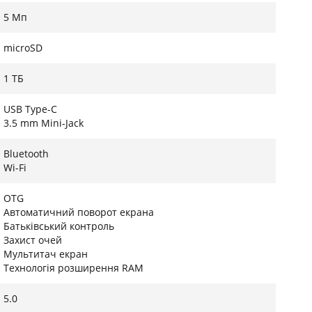
ся акумулятором ємністю 7000 мАг. Одного
5 Мп
енсивного використання — від ранкових новин до
ії OTG дозволяє підключати до планшета зовнішні
microSD
 його на портативне робоче місце в будь-якій
1 ТБ
USB Type-C
3.5 mm Mini-Jack
Bluetooth
Wi-Fi
OTG
Автоматичний поворот екрана
Батьківський контроль
Захист очей
Мультитач екран
Технологія розширення RAM
5.0