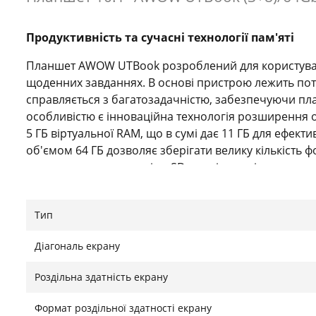
Продуктивність та сучасні технології пам'яті
Планшет AWOW UTBook розроблений для користувачів
щоденних завданнях. В основі пристрою лежить по
справляється з багатозадачністю, забезпечуючи пла
особливістю є інноваційна технологія розширення о
5 ГБ віртуальної RAM, що в сумі дає 11 ГБ для ефект
об'ємом 64 ГБ дозволяє зберігати велику кількість ф
встановлення карти microSD повністю знімає питан
навчання, перегляду мультимедіа та роботи в офісн
Яскравий дисплей та мультимедійні можливос
Тип
Пристрій оснащений 10.1-дюймовим IPS-дисплеєм 
Діагональ екрану
передачею кольорів. Роздільна здатність HD забезп
перегляд фільмів або онлайн-уроки максимально ко
Роздільна здатність екрану
зору знижує навантаження під час тривалого викор
студентів. Аудіосистема представлена якісними сте
Формат роздільної здатності екрану