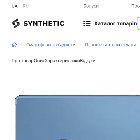
UA
RU
Бонуси
Про
Каталог товарів
Смартфони та ґаджети
Планшети та аксесуари
Про товар
Опис
Характеристики
Відгуки