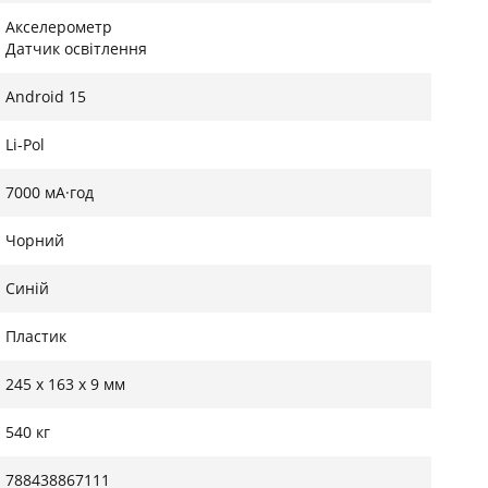
Акселерометр
Датчик освітлення
Android 15
Li-Pol
7000 мА·год
Чорний
Синій
Пластик
245 x 163 x 9 мм
540 кг
788438867111