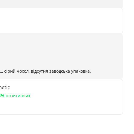
, сірий чохол, відсутня заводська упаковка.
etic
6%
позитивних