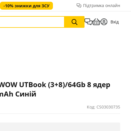
Підтримка онлайн
-10% знижки для ЗСУ
Вхід
WOW UTBook (3+8)/64Gb 8 ядер
 mAh Синій
Код: CS03030735