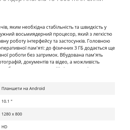
, яким необхідна стабільність та швидкість у
тужний восьмиядерний процесор, який з легкістю
вну роботу інтерфейсу та застосунків. Головною
перативної пам'яті: до фізичних 3 ГБ додається ще
ивної роботи без затримок. Вбудована пам'ять
отографій, документів та відео, а можливість
ня обмеження простору. Це ідеальне рішення для
их програмах.
ті
Планшети на Android
з широкими кутами огляду та природною
10.1 "
ечує чітке зображення, що робить читання книг,
мфортними для очей. Вбудована функція захисту
1280 x 800
истання, що особливо важливо для дітей та
реодинаміками, які створюють об'ємне звучання,
HD