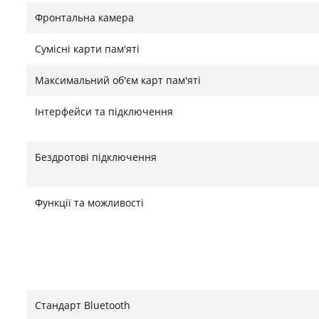
або рюкзаку. Виняткова автономність забезпечуєть
Фронтальна камера
повного заряду вистачає на весь робочий день інт
вечірнього перегляду серіалів. Підтримка технолог
Сумісні карти пам'яті
накопичувачі, мишки або клавіатури, перетворюючи
поїздці.
Максимальний об'єм карт пам'яті
Знайшли помилку?
Повідомити
Інтерфейси та підключення
Бездротові підключення
Функції та можливості
Стандарт Bluetooth