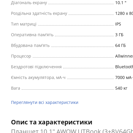
Діагональ екрану
10.1 "
Роздільна здатність екрану
1280 x 8
Тип матриці
IPS
Оперативна пам'ять
3 ГБ
Вбудована пам'ять
64 ГБ
Процесор
Allwinne
Бездротові підключення
Bluetooth
Ємність акумулятора, мА·ч
7000 мА·
Вага
540 кг
Переглянути всі характеристики
Опис та характеристики
Планшет 10.1" AWOW UTBook (3+8)/64Gb 