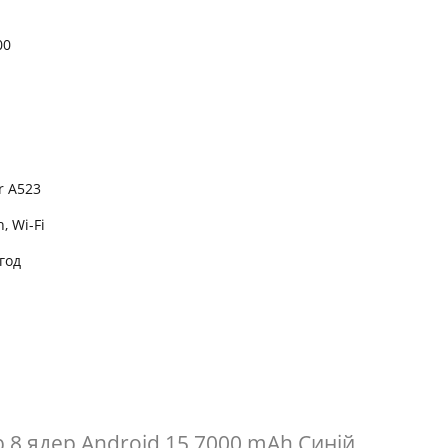
00
r A523
, Wi-Fi
год
8 ядер Android 15 7000 mAh Синій