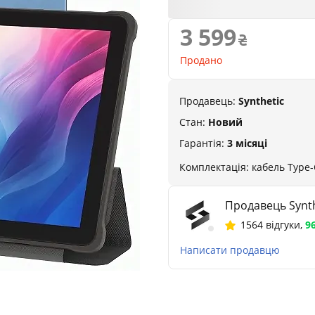
3 599
Продано
Продавець:
Synthetic
Стан:
Новий
Гарантія:
3 місяці
Комплектація: кабель Type-C
Продавець Synth
1564 відгуки
,
9
Написати продавцю