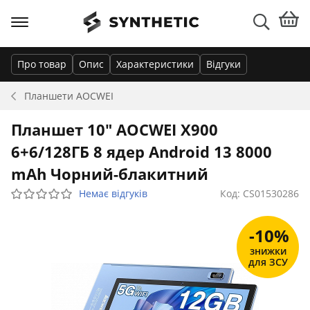
Про товар
Опис
Характеристики
Відгуки
Планшети
AOCWEI
Планшет 10" AOCWEI X900
6+6/128ГБ 8 ядер Android 13 8000
mAh Чорний-блакитний
Немає відгуків
Код: CS01530286
-10%
знижки
для ЗСУ