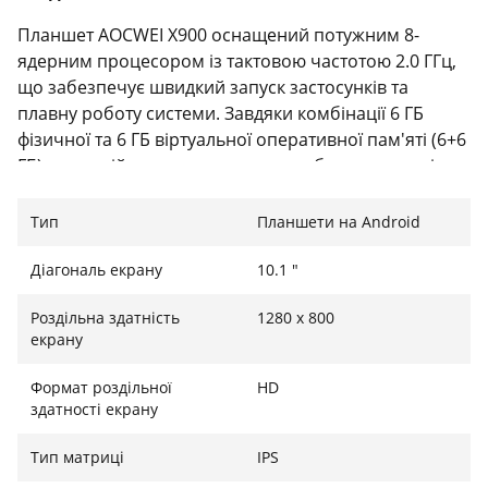
Планшет AOCWEI X900 оснащений потужним 8-
ядерним процесором із тактовою частотою 2.0 ГГц,
що забезпечує швидкий запуск застосунків та
плавну роботу системи. Завдяки комбінації 6 ГБ
фізичної та 6 ГБ віртуальної оперативної пам'яті (6+6
ГБ), пристрій легко справляється з багатозадачністю,
іграми та переглядом відео у високій якості. Сучасна
операційна система Android 13 пропонує інтуїтивно
Тип
Планшети на Android
зрозумілий інтерфейс та доступ до мільйонів
додатків у Google Play.
Діагональ екрану
10.1 "
Вражаючий дисплей та тривала автономність
Роздільна здатність
1280 x 800
екрану
10.1-дюймовий IPS-екран із роздільною здатністю
1280 x 800 пікселів дарує чітке та яскраве
Формат роздільної
HD
зображення з широкими кутами огляду, що ідеально
здатності екрану
підходить для перегляду фільмів чи навчання. За
Тип матриці
IPS
тривалу роботу без підзарядки відповідає потужний
акумулятор ємністю 8000 мАг, який дозволяє