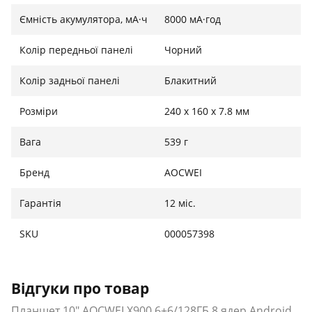
Ємність акумулятора, мА·ч
8000 мА·год
Колір передньої панелі
Чорний
Колір задньої панелі
Блакитний
Розміри
240 х 160 х 7.8 мм
Вага
539 г
Бренд
AOCWEI
Гарантія
12 міс.
SKU
000057398
Відгуки про товар
Планшет 10" AOCWEI X900 6+6/128ГБ 8 ядер Android