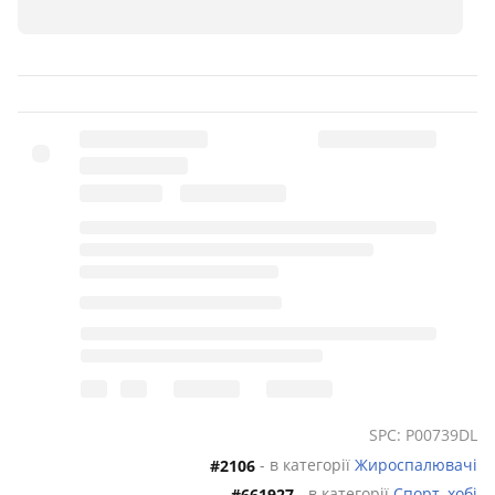
Витамин С – 240 мг/в 1 порции. Энергетическая
ценность порции 40 г: 112,79 кКал (472,22кДж).
Рекомендуется употреблять как дополнительный
источник животных белков, пищевых волокон
(пребиотики), витаминов в период
оздоровительных программ, направленных на
сжигание подкожного жира и снижения массы тела.
Способ применения: взбить 1 порцию (1 мерную
ложку) с 300-400 мл прохладной воды. Употреблять
через 2-4 часа после приема пищи и
непосредственно перед сном. Не рекомендуется
принимать больше 2-х порций в сутки.
SPC: P00739DL
- в категорії
Жироспалювачі
#2106
- в категорії
Спорт, хобі
#661927